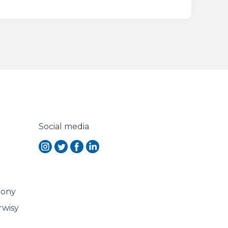
Social media
lony
rwisy