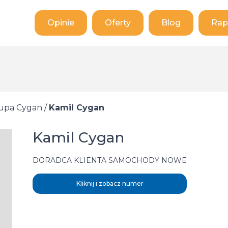
Opinie
Oferty
Blog
Rap
upa Cygan
/
Kamil Cygan
Kamil Cygan
DORADCA KLIENTA SAMOCHODY NOWE
Kliknij i zobacz numer