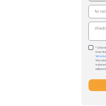
* Oświa
oraz st
Serwisu
Wyraża
wybran
odpowie