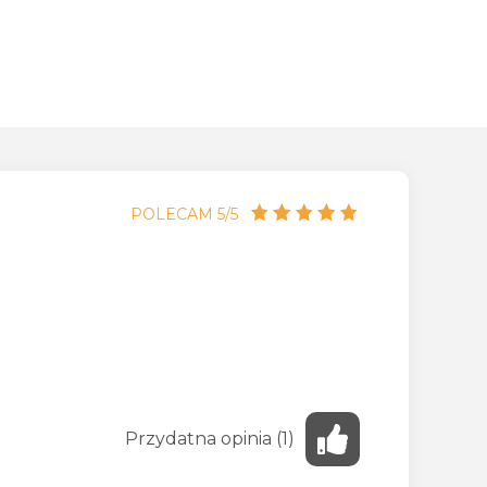
POLECAM 5/5
Przydatna
opinia
(
1
)