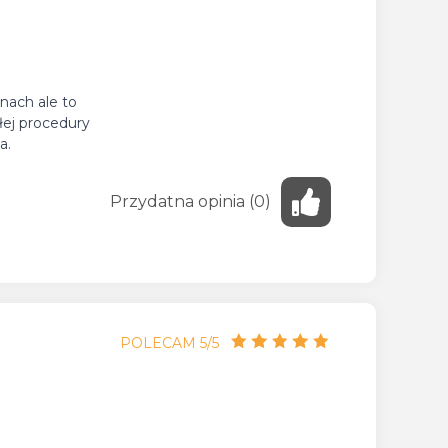
nach ale to
łej procedury
a.
Przydatna
opinia
(
0
)
POLECAM 5/5