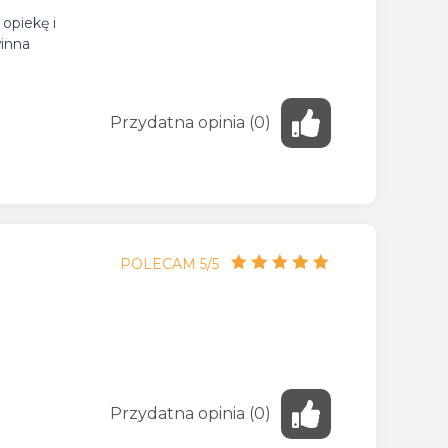
 opiekę i
winna
Przydatna
opinia
(
0
)
POLECAM 5/5
Przydatna
opinia
(
0
)