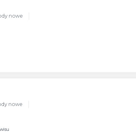
ody nowe
ody nowe
rwisu