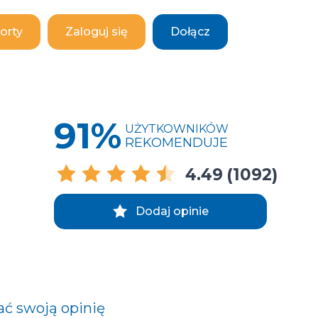
orty
Zaloguj się
Dołącz
91%
UŻYTKOWNIKÓW
REKOMENDUJE
4.49
(1092)
Dodaj opinie
ać swoją opinię