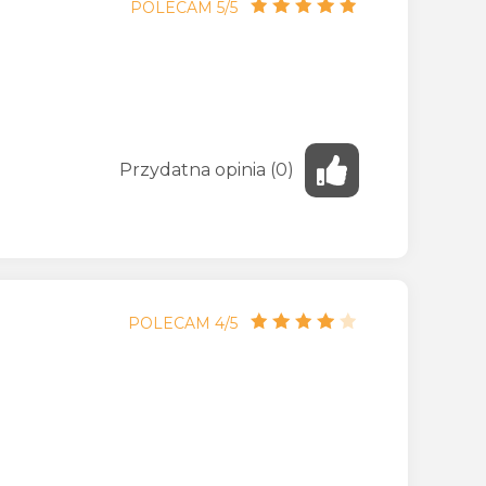
POLECAM 5/5
Przydatna
opinia
(
0
)
POLECAM 4/5