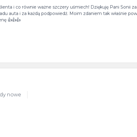
 klienta i co równie ważne szczery uśmiech! Dziękuję Pani Sonii za
adu auta i za każdą podpowiedź. Moim zdaniem tak właśnie po
enę 👍👍👍
ody nowe