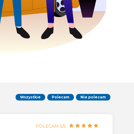
Wszystkie
Polecam
Nie polecam
POLECAM 5/5