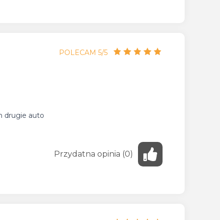
POLECAM 5/5
em drugie auto
Przydatna
opinia
(
0
)