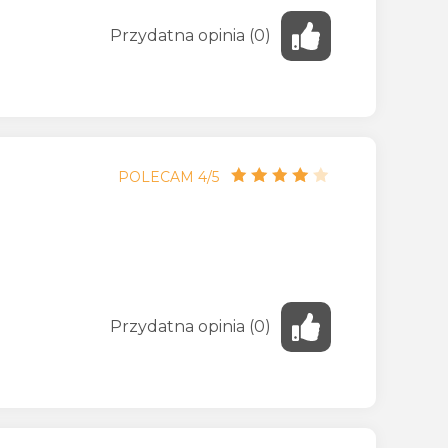
Przydatna
opinia
(
0
)
POLECAM 4/5
Przydatna
opinia
(
0
)