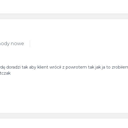
hody nowe
wdę doradzi tak aby klient wrócił z powrotem tak jak ja to zrobił
ątczak