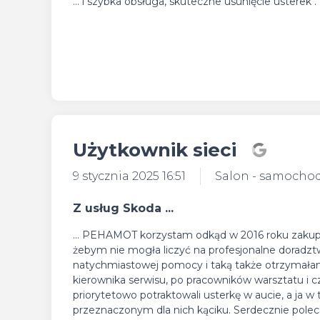
... i szybka obsługa, skuteczne usunięcie usterek .
Użytkownik sieci
9 stycznia 2025 16:51
Salon - samocho
Z usług Skoda ...
... PEHAMOT korzystam odkąd w 2016 roku zakupił
żebym nie mogła liczyć na profesjonalne doradz
natychmiastowej pomocy i taką także otrzymałam.
kierownika serwisu, po pracowników warsztatu i 
priorytetowo potraktowali usterkę w aucie, a ja 
przeznaczonym dla nich kąciku. Serdecznie pol