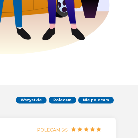
Wszystkie
Polecam
Nie polecam
POLECAM 5/5