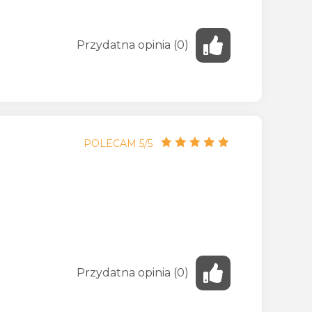
Przydatna
opinia
(
0
)
POLECAM 5/5
Przydatna
opinia
(
0
)