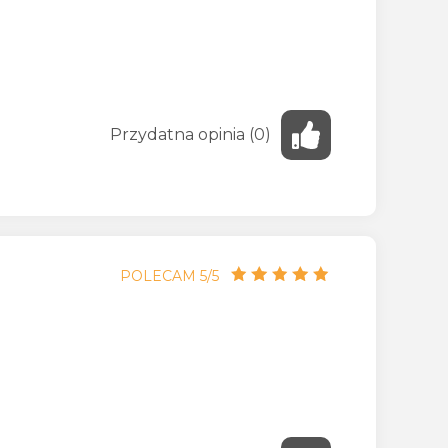
Przydatna
opinia
(
0
)
POLECAM 5/5