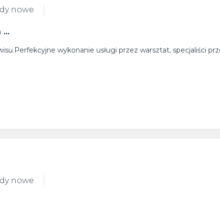
ody nowe
...
isu.Perfekcyjne wykonanie usługi przez warsztat, specjaliści pr
ody nowe