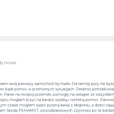
dy nowe
am swój pierwszy samochód tej marki. Od tamtej pory nie było 
two bądź pomoc w przeróżnych sytuacjach. Ostatnio potrzebowa
 Panie na recepcji przemiłe, pomogły na wstępie ze wszystkim,
części, mogłam liczyć na bardzo szybką i rzetelną pomoc. Panowi
w tym czasie mogłam wypić pyszną kawę z ekspresu, a dzieci zają
ecam Skoda PEHAMOT, od podstawowych czynności po te bardzi