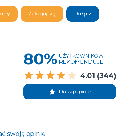
orty
Zaloguj się
Dołącz
80%
UŻYTKOWNIKÓW
REKOMENDUJE
4.01
(344)
Dodaj opinie
ać swoją opinię