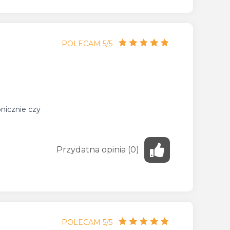
POLECAM 5/5
onicznie czy
Przydatna
opinia
(
0
)
POLECAM 5/5