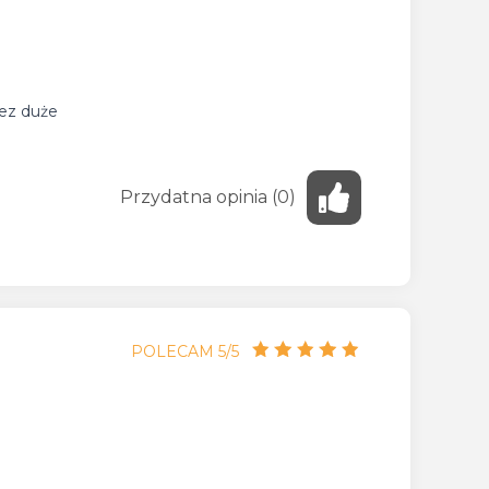
zez duże
Przydatna
opinia
(
0
)
POLECAM 5/5