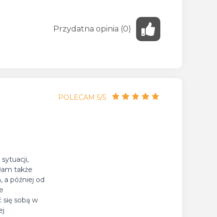
Przydatna
opinia
(
0
)
POLECAM 5/5
sytuacji,
łam także
 a później od
e
ć się sobą w
ej