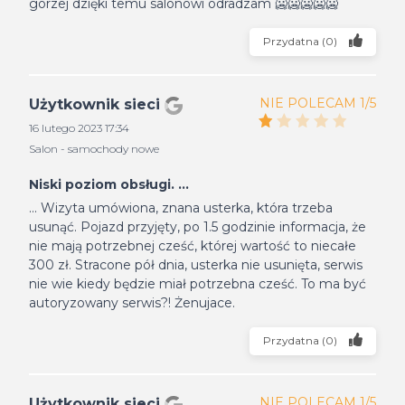
gorzej dzięki temu salonowi odradzam 🥶🥶🥶🥶🥶
Przydatna
(
0
)
NIE POLECAM 1/5
Użytkownik sieci
16 lutego 2023 17:34
Salon - samochody nowe
Niski poziom obsługi. ...
... Wizyta umówiona, znana usterka, która trzeba
usunąć. Pojazd przyjęty, po 1.5 godzinie informacja, że
nie mają potrzebnej cześć, której wartość to niecałe
300 zł. Stracone pół dnia, usterka nie usunięta, serwis
nie wie kiedy będzie miał potrzebna cześć. To ma być
autoryzowany serwis?! Żenujace.
Przydatna
(
0
)
NIE POLECAM 1/5
Użytkownik sieci