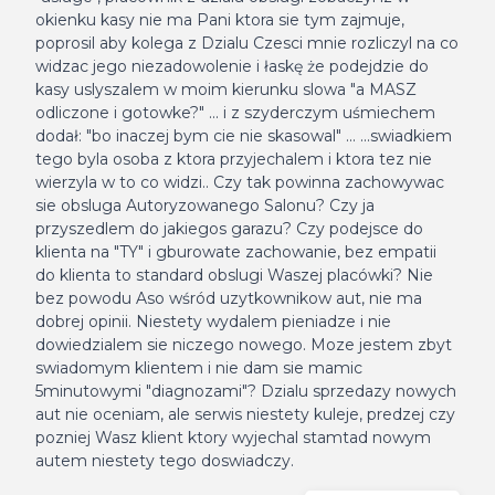
okienku kasy nie ma Pani ktora sie tym zajmuje,
poprosil aby kolega z Dzialu Czesci mnie rozliczyl na co
widzac jego niezadowolenie i łaskę że podejdzie do
kasy uslyszalem w moim kierunku slowa "a MASZ
odliczone i gotowke?" ... i z szyderczym uśmiechem
dodał: "bo inaczej bym cie nie skasowal" ... ...swiadkiem
tego byla osoba z ktora przyjechalem i ktora tez nie
wierzyla w to co widzi.. Czy tak powinna zachowywac
sie obsluga Autoryzowanego Salonu? Czy ja
przyszedlem do jakiegos garazu? Czy podejsce do
klienta na "TY" i gburowate zachowanie, bez empatii
do klienta to standard obslugi Waszej placówki? Nie
bez powodu Aso wśród uzytkownikow aut, nie ma
dobrej opinii. Niestety wydalem pieniadze i nie
dowiedzialem sie niczego nowego. Moze jestem zbyt
swiadomym klientem i nie dam sie mamic
5minutowymi "diagnozami"? Dzialu sprzedazy nowych
aut nie oceniam, ale serwis niestety kuleje, predzej czy
pozniej Wasz klient ktory wyjechal stamtad nowym
autem niestety tego doswiadczy.