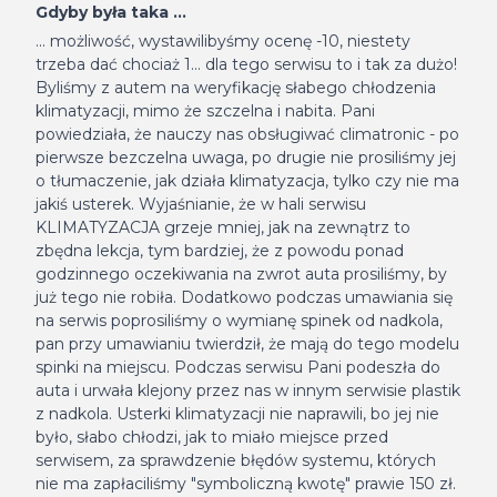
Gdyby była taka ...
... możliwość, wystawilibyśmy ocenę -10, niestety
trzeba dać chociaż 1... dla tego serwisu to i tak za dużo!
Byliśmy z autem na weryfikację słabego chłodzenia
klimatyzacji, mimo że szczelna i nabita. Pani
powiedziała, że nauczy nas obsługiwać climatronic - po
pierwsze bezczelna uwaga, po drugie nie prosiliśmy jej
o tłumaczenie, jak działa klimatyzacja, tylko czy nie ma
jakiś usterek. Wyjaśnianie, że w hali serwisu
KLIMATYZACJA grzeje mniej, jak na zewnątrz to
zbędna lekcja, tym bardziej, że z powodu ponad
godzinnego oczekiwania na zwrot auta prosiliśmy, by
już tego nie robiła. Dodatkowo podczas umawiania się
na serwis poprosiliśmy o wymianę spinek od nadkola,
pan przy umawianiu twierdził, że mają do tego modelu
spinki na miejscu. Podczas serwisu Pani podeszła do
auta i urwała klejony przez nas w innym serwisie plastik
z nadkola. Usterki klimatyzacji nie naprawili, bo jej nie
było, słabo chłodzi, jak to miało miejsce przed
serwisem, za sprawdzenie błędów systemu, których
nie ma zapłaciliśmy "symboliczną kwotę" prawie 150 zł.