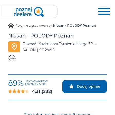
/
Wyniki wyszukiwania
/
Nissan - POLODY Poznań
Nissan - POLODY Poznań
Poznań, Kazimierza Tymienieckiego 38
SALON | SERWIS
89%
UŻYTKOWNIKÓW
REKOMENDUJE
Dodaj opinie
4.31
(232)
Ten salon nie jest zweryfikowany