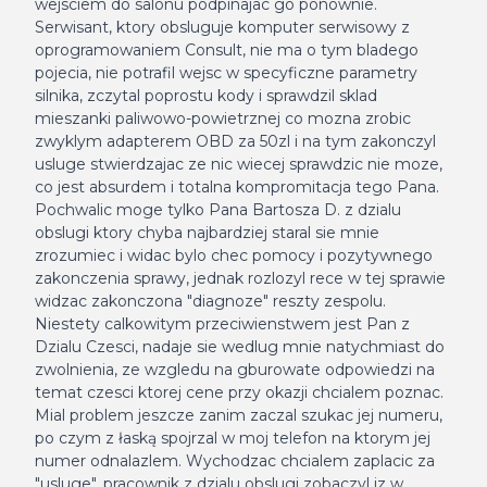
wejsciem do salonu podpinajac go ponownie.
Serwisant, ktory obsluguje komputer serwisowy z
oprogramowaniem Consult, nie ma o tym bladego
pojecia, nie potrafil wejsc w specyficzne parametry
silnika, zczytal poprostu kody i sprawdzil sklad
mieszanki paliwowo-powietrznej co mozna zrobic
zwyklym adapterem OBD za 50zl i na tym zakonczyl
usluge stwierdzajac ze nic wiecej sprawdzic nie moze,
co jest absurdem i totalna kompromitacja tego Pana.
Pochwalic moge tylko Pana Bartosza D. z dzialu
obslugi ktory chyba najbardziej staral sie mnie
zrozumiec i widac bylo chec pomocy i pozytywnego
zakonczenia sprawy, jednak rozlozyl rece w tej sprawie
widzac zakonczona "diagnoze" reszty zespolu.
Niestety calkowitym przeciwienstwem jest Pan z
Dzialu Czesci, nadaje sie wedlug mnie natychmiast do
zwolnienia, ze wzgledu na gburowate odpowiedzi na
temat czesci ktorej cene przy okazji chcialem poznac.
Mial problem jeszcze zanim zaczal szukac jej numeru,
po czym z łaską spojrzal w moj telefon na ktorym jej
numer odnalazlem. Wychodzac chcialem zaplacic za
"usluge", pracownik z dzialu obslugi zobaczyl iz w