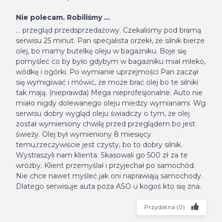
Nie polecam. Robiliśmy ...
... przegląd przedsprzedażowy. Czekaliśmy pod bramą
serwisu 25 minut. Pan specjalista orzekł, że silnik bierze
olej, bo mamy butelkę oleju w bagażniku. Boje się
pomyśleć co by było gdybym w bagażniku miał mleko,
wódkę i ogórki. Po wymianie uprzejmości Pan zaczął
się wymigiwać i mówić, że może brać olej bo te silniki
tak mają. (nieprawda) Mega nieprofesjonalne. Auto nie
miało nigdy dolewanego oleju miedzy wymianami. Wg
serwisu dobry wygląd oleju świadczy o tym, że olej
został wymieniony chwilę przed przeglądem bo jest
świeży. Olej był wymieniony 8 miesięcy
temu,rzeczywiście jest czysty, bo to dobry silnik.
Wystraszyli nam klienta. Skasowali go 500 zł za te
wróżby. Klient przemyślał i przyjechał po samochód.
Nie chce nawet myśleć jak oni naprawiają samochody.
Dlatego serwisuje auta poza ASO u kogoś kto się zna.
Przydatna
(
0
)