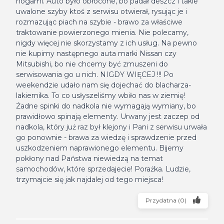
nogami. Auto było obłocone, bo padał deszcz i takie
uwalone szyby ktoś z serwisu otwierał, rysując je i
rozmazując piach na szybie - brawo za właściwe
traktowanie powierzonego mienia. Nie polecamy,
nigdy więcej nie skorzystamy z ich usług. Na pewno
nie kupimy następnego auta marki Nissan czy
Mitsubishi, bo nie chcemy być zmuszeni do
serwisowania go u nich. NIGDY WIĘCEJ !!! Po
weekendzie udało nam się dojechać do blacharza-
lakiernika. To co usłyszeliśmy wbiło nas w ziemię!
Żadne spinki do nadkola nie wymagają wymiany, bo
prawidłowo spinają elementy. Urwany jest zaczep od
nadkola, który już raz był klejony i Pani z serwisu urwała
go ponownie - brawa za wiedzę i sprawdzenie przed
uszkodzeniem naprawionego elementu. Bijemy
pokłony nad Państwa niewiedzą na temat
samochodów, które sprzedajecie! Porażka. Ludzie,
trzymajcie się jak najdalej od tego miejsca!
Przydatna
(
0
)