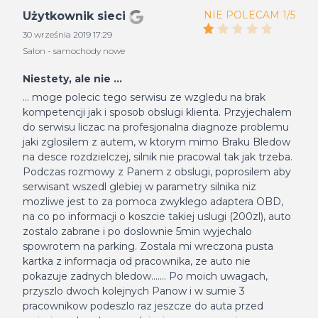
NIE POLECAM 1/5
Użytkownik sieci
30 września 2019 17:29
Salon - samochody nowe
Niestety, ale nie ...
... moge polecic tego serwisu ze wzgledu na brak
kompetencji jak i sposob obslugi klienta. Przyjechalem
do serwisu liczac na profesjonalna diagnoze problemu
jaki zglosilem z autem, w ktorym mimo Braku Bledow
na desce rozdzielczej, silnik nie pracowal tak jak trzeba.
Podczas rozmowy z Panem z obslugi, poprosilem aby
serwisant wszedl glebiej w parametry silnika niz
mozliwe jest to za pomoca zwyklego adaptera OBD,
na co po informacji o koszcie takiej uslugi (200zl), auto
zostalo zabrane i po doslownie 5min wyjechalo
spowrotem na parking. Zostala mi wreczona pusta
kartka z informacja od pracownika, ze auto nie
pokazuje zadnych bledow....... Po moich uwagach,
przyszlo dwoch kolejnych Panow i w sumie 3
pracownikow podeszlo raz jeszcze do auta przed