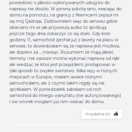
powiedzieć o jakości wykonywanych usług bo do
naprawy nie doszło. W pewną sobotę rano, wracając do
domu na pomorzu, na granicy z Niemcami zepsuł mi
się mój Qashqai. Zadzwoniłam więc do serwisu gdzie
obiecano mi że jak przywiozę autko to spróbują
jeszcze tego dnia zobaczyć co się stało. Gdy koło
godziny 11, samochód zjechał już z lawety na placu w
serwisie, to dowiedziałam się że naprawa jest możliwa,
ale dopiero za ....miesiąc. Rozumiem że mają jakieś
terminy i nie zawsze można wykonać naprawę od ręki
ale wiedząc że ktoś jest przejazdem, postępować w
taki sposób to zwykłe świństwo. Kilka razy w różnych
miejscach w Europie, miałam awarie różnymi
samochodami, ale z czymś takim nigdy się nie
spotkałam. W poniedziałek zabrałam od nich
samochód do innego warsztatu (nie autoryzowanego)
i we wtorek mogłam już nim wracać do domu.
Przydatna
(
0
)