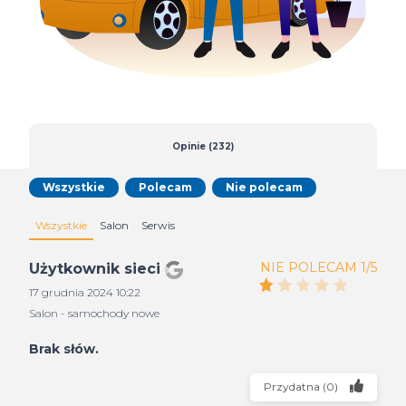
Opinie (232)
Wszystkie
Polecam
Nie polecam
Wszystkie
Salon
Serwis
NIE POLECAM 1/5
Użytkownik sieci
17 grudnia 2024 10:22
Salon - samochody nowe
Brak słów.
Przydatna
(
0
)