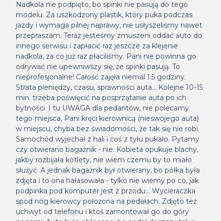
Nadkola nie podpięto, bo spinki nie pasują do tego
modelu. Za uszkodzony plastik, który puka podczas
jazdy i wymaga pilnej naprawy, nie usłyszeliśmy nawet
przepraszam. Teraz jesteśmy zmuszeni oddać auto do
innego serwisu i zapłacić raz jeszcze za klejenie
nadkola, za co już raz płaciliśmy. Pani nie powinna go
odrywać nie upewniwszy się, że spinki pasują. To
nieprofesjonalne! Całość zajęła niemal 1.5 godziny.
Strata pieniędzy, czasu, sprawności auta... Kolejne 10-15
min. trzeba poświęcić na posprzątanie auta po ich
bytności. I tu UWAGA dla pedantów, nie polecamy
tego miejsca, Pani kręci kierownicą (nieswojego auta)
w miejscu, chyba bez świadomości, że tak się nie robi.
Samochód wyjechał z hali i coś z tyłu pukało. Pytamy
czy otwierano bagażnik - nie. Kobieta opukuje blachy,
jakby rozbijała kotlety, nie wiem czemu by to miało
służyć. A jednak bagażnik był otwierany, bo półka była
zdjęta i to ona hałasowała - tylko nie wiemy po co, jak
podpinka pod komputer jest z przodu... Wycieraczka
spod nóg kierowcy położona na pedałach. Zdjęto też
uchwyt od telefonu i ktoś zamontował go do góry