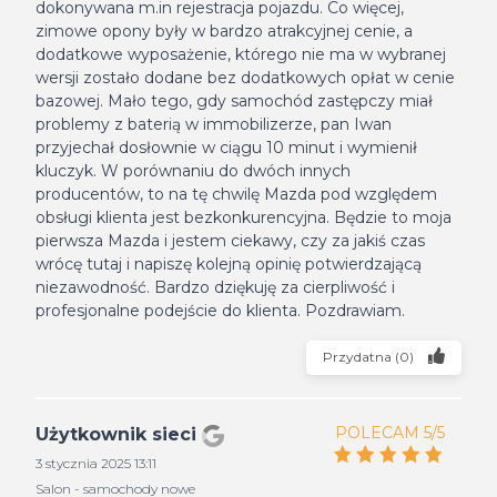
dokonywana m.in rejestracja pojazdu. Co więcej,
zimowe opony były w bardzo atrakcyjnej cenie, a
dodatkowe wyposażenie, którego nie ma w wybranej
wersji zostało dodane bez dodatkowych opłat w cenie
bazowej. Mało tego, gdy samochód zastępczy miał
problemy z baterią w immobilizerze, pan Iwan
przyjechał dosłownie w ciągu 10 minut i wymienił
kluczyk. W porównaniu do dwóch innych
producentów, to na tę chwilę Mazda pod względem
obsługi klienta jest bezkonkurencyjna. Będzie to moja
pierwsza Mazda i jestem ciekawy, czy za jakiś czas
wrócę tutaj i napiszę kolejną opinię potwierdzającą
niezawodność. Bardzo dziękuję za cierpliwość i
profesjonalne podejście do klienta. Pozdrawiam.
Przydatna
(
0
)
POLECAM 5/5
Użytkownik sieci
3 stycznia 2025 13:11
Salon - samochody nowe