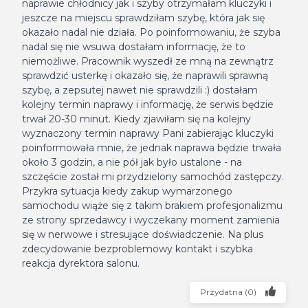
naprawie chłodnicy jak i szyby otrzymałam kluczyki i
jeszcze na miejscu sprawdziłam szybę, która jak się
okazało nadal nie działa. Po poinformowaniu, że szyba
nadal się nie wsuwa dostałam informację, że to
niemożliwe. Pracownik wyszedł ze mną na zewnątrz
sprawdzić usterkę i okazało się, że naprawili sprawną
szybę, a zepsutej nawet nie sprawdzili :) dostałam
kolejny termin naprawy i informację, że serwis będzie
trwał 20-30 minut. Kiedy zjawiłam się na kolejny
wyznaczony termin naprawy Pani zabierając kluczyki
poinformowała mnie, że jednak naprawa będzie trwała
około 3 godzin, a nie pół jak było ustalone - na
szczęście został mi przydzielony samochód zastępczy.
Przykra sytuacja kiedy zakup wymarzonego
samochodu wiąże się z takim brakiem profesjonalizmu
ze strony sprzedawcy i wyczekany moment zamienia
się w nerwowe i stresujące doświadczenie. Na plus
zdecydowanie bezproblemowy kontakt i szybka
reakcja dyrektora salonu.
Przydatna
(
0
)