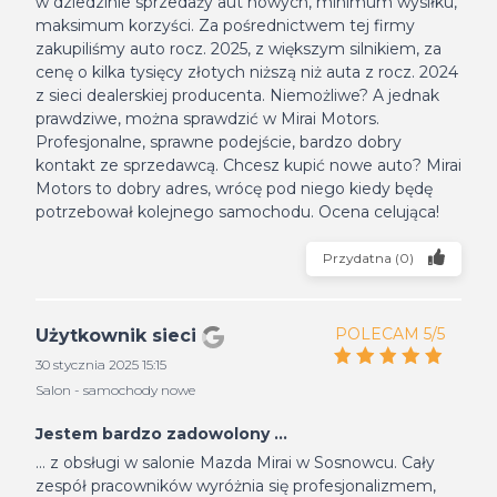
w dziedzinie sprzedaży aut nowych, minimum wysiłku,
maksimum korzyści. Za pośrednictwem tej firmy
zakupiliśmy auto rocz. 2025, z większym silnikiem, za
cenę o kilka tysięcy złotych niższą niż auta z rocz. 2024
z sieci dealerskiej producenta. Niemożliwe? A jednak
prawdziwe, można sprawdzić w Mirai Motors.
Profesjonalne, sprawne podejście, bardzo dobry
kontakt ze sprzedawcą. Chcesz kupić nowe auto? Mirai
Motors to dobry adres, wrócę pod niego kiedy będę
potrzebował kolejnego samochodu. Ocena celująca!
Przydatna
(
0
)
POLECAM 5/5
Użytkownik sieci
30 stycznia 2025 15:15
Salon - samochody nowe
Jestem bardzo zadowolony ...
... z obsługi w salonie Mazda Mirai w Sosnowcu. Cały
zespół pracowników wyróżnia się profesjonalizmem,