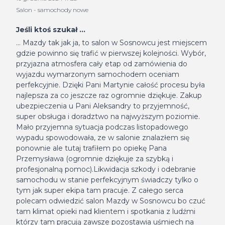
Salon - samochody nowe
Jeśli ktoś szukał ...
... Mazdy tak jak ja, to salon w Sosnowcu jest miejscem
gdzie powinno się trafić w pierwszej kolejności. Wybór,
przyjazna atmosfera cały etap od zamówienia do
wyjazdu wymarzonym samochodem oceniam
perfekcyjnie. Dzięki Pani Martynie całość procesu była
najlepsza za co jeszcze raz ogromnie dziękuje. Zakup
ubezpieczenia u Pani Aleksandry to przyjemność,
super obsługa i doradztwo na najwyższym poziomie.
Mało przyjemna sytuacja podczas listopadowego
wypadu spowodowała, ze w salonie znalazłem się
ponownie ale tutaj trafiłem po opiekę Pana
Przemysława (ogromnie dziękuje za szybką i
profesjonalną pomoc).Likwidacja szkody i odebranie
samochodu w stanie perfekcyjnym świadczy tylko o
tym jak super ekipa tam pracuje. Z całego serca
polecam odwiedzić salon Mazdy w Sosnowcu bo czuć
tam klimat opieki nad klientem i spotkania z ludźmi
którzy tam pracują zawsze pozostawia uśmiech na