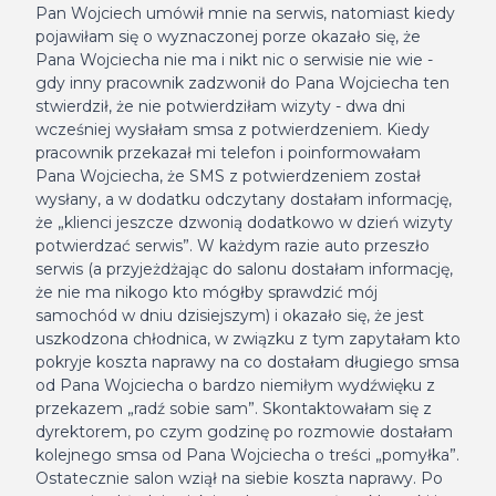
Pan Wojciech umówił mnie na serwis, natomiast kiedy
pojawiłam się o wyznaczonej porze okazało się, że
Pana Wojciecha nie ma i nikt nic o serwisie nie wie -
gdy inny pracownik zadzwonił do Pana Wojciecha ten
stwierdził, że nie potwierdziłam wizyty - dwa dni
wcześniej wysłałam smsa z potwierdzeniem. Kiedy
pracownik przekazał mi telefon i poinformowałam
Pana Wojciecha, że SMS z potwierdzeniem został
wysłany, a w dodatku odczytany dostałam informację,
że „klienci jeszcze dzwonią dodatkowo w dzień wizyty
potwierdzać serwis”. W każdym razie auto przeszło
serwis (a przyjeżdżając do salonu dostałam informację,
że nie ma nikogo kto mógłby sprawdzić mój
samochód w dniu dzisiejszym) i okazało się, że jest
uszkodzona chłodnica, w związku z tym zapytałam kto
pokryje koszta naprawy na co dostałam długiego smsa
od Pana Wojciecha o bardzo niemiłym wydźwięku z
przekazem „radź sobie sam”. Skontaktowałam się z
dyrektorem, po czym godzinę po rozmowie dostałam
kolejnego smsa od Pana Wojciecha o treści „pomyłka”.
Ostatecznie salon wziął na siebie koszta naprawy. Po