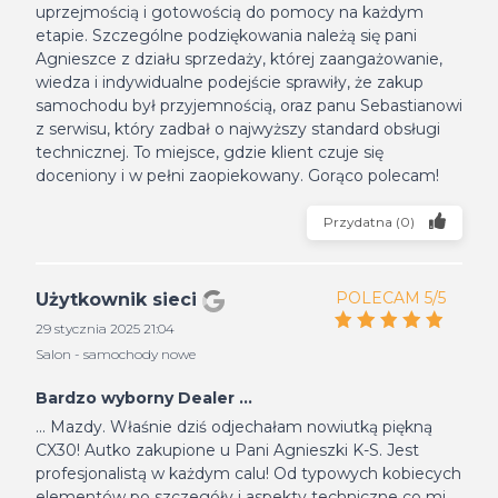
uprzejmością i gotowością do pomocy na każdym
etapie. Szczególne podziękowania należą się pani
Agnieszce z działu sprzedaży, której zaangażowanie,
wiedza i indywidualne podejście sprawiły, że zakup
samochodu był przyjemnością, oraz panu Sebastianowi
z serwisu, który zadbał o najwyższy standard obsługi
technicznej. To miejsce, gdzie klient czuje się
doceniony i w pełni zaopiekowany. Gorąco polecam!
Przydatna
(
0
)
POLECAM 5/5
Użytkownik sieci
29 stycznia 2025 21:04
Salon - samochody nowe
Bardzo wyborny Dealer ...
... Mazdy. Właśnie dziś odjechałam nowiutką piękną
CX30! Autko zakupione u Pani Agnieszki K-S. Jest
profesjonalistą w każdym calu! Od typowych kobiecych
elementów po szczegóły i aspekty techniczne co mi