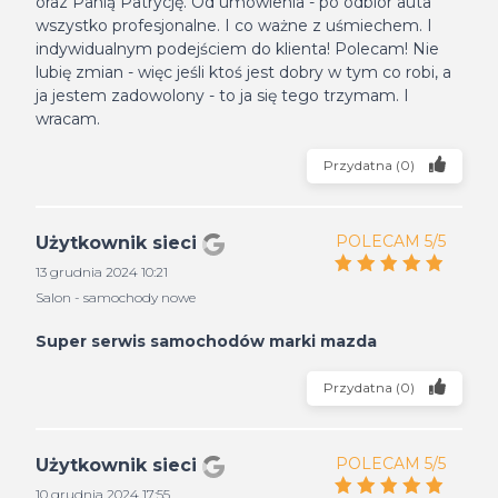
oraz Panią Patrycję. Od umówienia - po odbiór auta
wszystko profesjonalne. I co ważne z uśmiechem. I
indywidualnym podejściem do klienta! Polecam! Nie
lubię zmian - więc jeśli ktoś jest dobry w tym co robi, a
ja jestem zadowolony - to ja się tego trzymam. I
wracam.
Przydatna
(
0
)
POLECAM 5/5
Użytkownik sieci
13 grudnia 2024 10:21
Salon - samochody nowe
Super serwis samochodów marki mazda
Przydatna
(
0
)
POLECAM 5/5
Użytkownik sieci
10 grudnia 2024 17:55