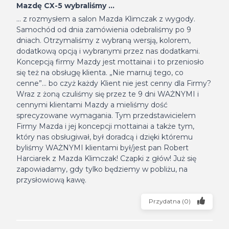
Mazdę CX-5 wybraliśmy ...
... z rozmysłem a salon Mazda Klimczak z wygody.
Samochód od dnia zamówienia odebraliśmy po 9
dniach. Otrzymaliśmy z wybraną wersją, kolorem,
dodatkową opcją i wybranymi przez nas dodatkami.
Koncepcją firmy Mazdy jest mottainai i to przeniosło
się też na obsługę klienta. „Nie marnuj tego, co
cenne”… bo czyż każdy Klient nie jest cenny dla Firmy?
Wraz z żoną czuliśmy się przez te 9 dni WAŻNYMI i
cennymi klientami Mazdy a mieliśmy dość
sprecyzowane wymagania. Tym przedstawicielem
Firmy Mazda i jej koncepcji mottainai a także tym,
który nas obsługiwał, był doradcą i dzięki któremu
byliśmy WAŻNYMI klientami był/jest pan Robert
Harciarek z Mazda Klimczak! Czapki z głów! Już się
zapowiadamy, gdy tylko będziemy w pobliżu, na
przysłowiową kawę.
Przydatna
(
0
)