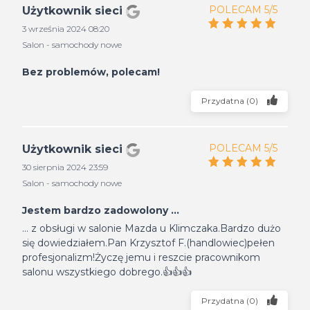
POLECAM 5/5
Użytkownik sieci
3 września 2024 08:20
Salon - samochody nowe
Bez problemów, polecam!
Przydatna
(
0
)
POLECAM 5/5
Użytkownik sieci
30 sierpnia 2024 23:59
Salon - samochody nowe
Jestem bardzo zadowolony ...
... z obsługi w salonie Mazda u Klimczaka.Bardzo dużo
się dowiedziałem.Pan Krzysztof F.(handlowiec)pełen
profesjonalizm!Życzę jemu i reszcie pracownikom
salonu wszystkiego dobrego.👍👍👍
Przydatna
(
0
)