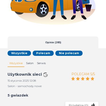
Opinie (285)
Wszystkie
Polecam
Nie polecam
Wszystkie
Salon
Serwis
POLECAM 5/5
Użytkownik sieci
15 stycznia 2025 12:08
Salon - samochody nowe
5 gwiazdek
Przydatna
(
0
)