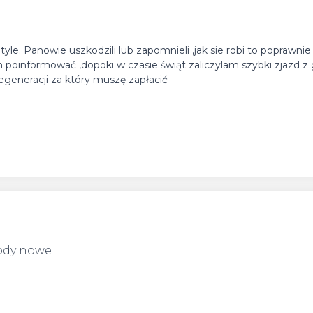
yle. Panowie uszkodzili lub zapomnieli ,jak sie robi to poprawni
ym poinformować ,dopoki w czasie świąt zaliczylam szybki zjazd 
generacji za który muszę zapłacić
ody nowe