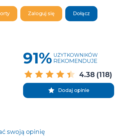
orty
Zaloguj się
Dołącz
91%
UŻYTKOWNIKÓW
REKOMENDUJE
4.38
(118)
Dodaj opinie
ać swoją opinię