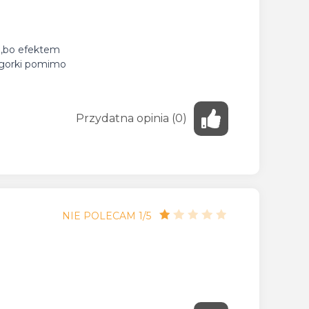
e ,bo efektem
z gorki pomimo
Przydatna
opinia
(
0
)
NIE POLECAM 1/5