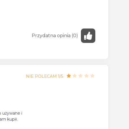
Przydatna
opinia
(
0
)
NIE POLECAM 1/5
o używane i
am kupił.