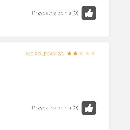
Przydatna
opinia
(
0
)
NIE POLECAM 2/5
Przydatna
opinia
(
0
)