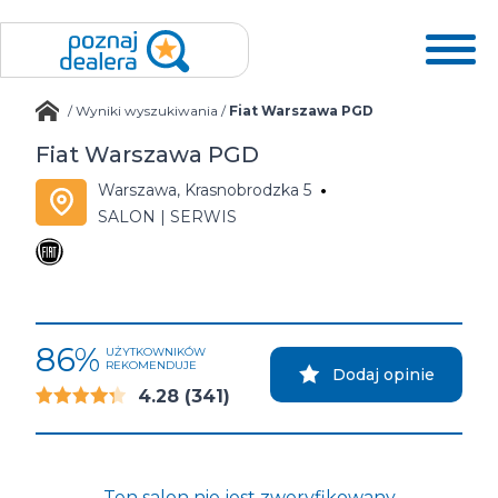
/
Wyniki wyszukiwania
/
Fiat Warszawa PGD
Fiat Warszawa PGD
Warszawa, Krasnobrodzka 5
SALON | SERWIS
86%
UŻYTKOWNIKÓW
REKOMENDUJE
Dodaj opinie
4.28
(341)
Ten salon nie jest zweryfikowany