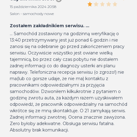
15 października 2024 20:58
Salon - samochody nowe
Zostałem zakładnikiem serwisu. ...
... Samochód zostawiony na godzinną weryfikację o
13:40 przetrzymywany jest już ponad 6 godzin i nie
zanosi się na odebranie go przed zakończeniem pracy
serwisu. Oczywiście wszystko jest owiane wielką
tajemnicą, bo przez cały czas pobytu nie dostałem
żadnej informacji co do diagnozy usterki ani planu
naprawy. Telefoniczna recepcja serwisu (o zgrozo!) nie
ma(lub co gorsze udaje, że nie ma) kontaktu z
pracownikami odpowiedzialnymi za przyjęcia
samochodów. Dzwoniłem kilkukrotnie z pytaniem o
godzinę zwrotu auta, za każdym razem uzyskiwałem
odpowiedź, że pracownik odpowiedzialny na samochód
wkrótce się ze mną skontaktuje. O 21 zamykają serwis.
Żadnej informacji zwrotnej. Ocena znacznie zawyżona.
Zero byłoby adekwatne. Obsługa serwisu fatalna.
Absolutny brak komunikacji.