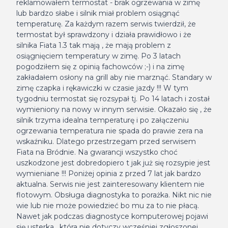
reklamowałem termostat - brak ogrzewania w zimę
lub bardzo słabe i silnik miał problem osiągnąć
temperaturę. Za każdym razem serwis twierdził, że
termostat był sprawdzony i działa prawidłowo i że
silnika Fiata 1.3 tak mają , że mają problem z
osiągnięciem temperatury w zimę. Po 3 latach
pogodziłem się z opinią fachowców ;-) i na zimę
zakładałem osłony na grill aby nie marznąć. Standary w
zimę czapka i rękawiczki w czasie jazdy !!! W tym
tygodniu termostat się rozsypał tj. Po 14 latach i został
wymieniony na nowy w innym serwisie. Okazało się , że
silnik trzyma idealna temperaturę i po załączeniu
ogrzewania temperatura nie spada do prawie zera na
wskaźniku. Dlatego przestrzegam przed serwisem
Fiata na Bródnie. Na gwarancji wszystko choć
uszkodzone jest dobredopiero t jak już się rozsypie jest
wymieniane !!! Poniżej opinia z przed 7 lat jak bardzo
aktualna. Serwis nie jest zainteresowany klientem nie
flotowym. Obsługa diagnostyka to porażka. Nikt nic nie
wie lub nie może powiedzieć bo mu za to nie płacą.
Nawet jak podczas diagnostyce komputerowej pojawi
się usterka , która nie dotyczy wcześniej zgłoszonej