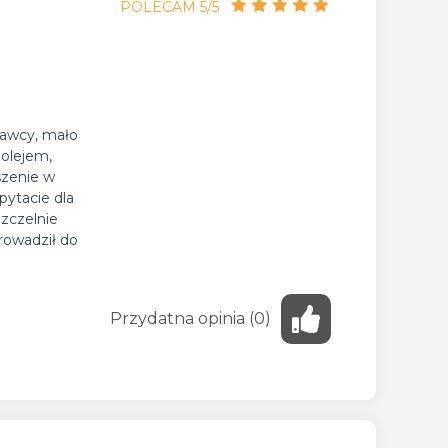
POLECAM 5/5
nawcy, mało
 olejem,
szenie w
pytacie dla
ezczelnie
rowadził do
Przydatna
opinia
(
0
)