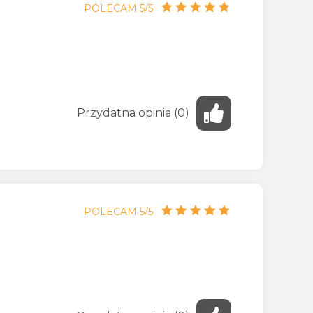
POLECAM 5/5
Przydatna
opinia
(
0
)
POLECAM 5/5