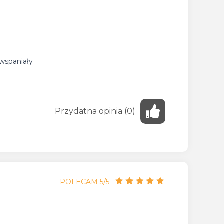
 wspaniały
Przydatna
opinia
(
0
)
POLECAM 5/5