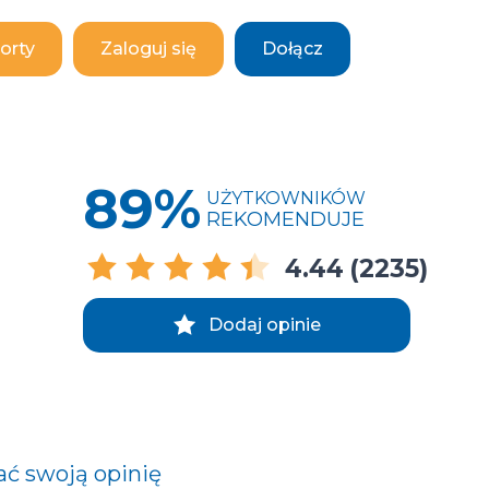
orty
Zaloguj się
Dołącz
89%
UŻYTKOWNIKÓW
REKOMENDUJE
4.44
(2235)
Dodaj opinie
ać swoją opinię