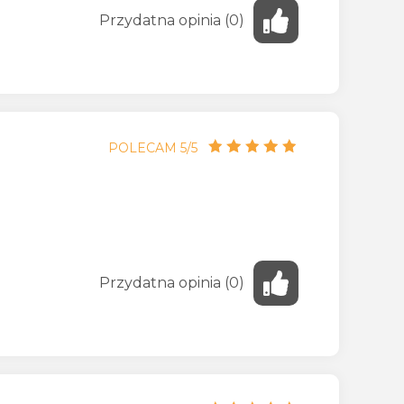
Przydatna
opinia
(
0
)
POLECAM 5/5
Przydatna
opinia
(
0
)