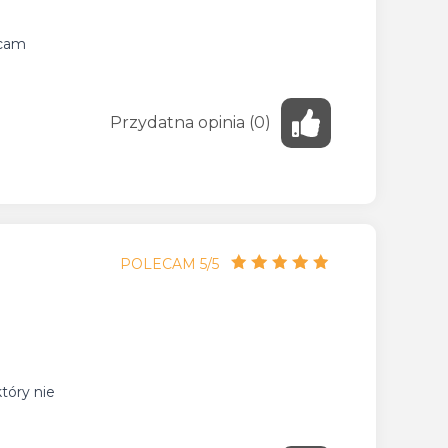
ecam
Przydatna
opinia
(
0
)
POLECAM 5/5
tóry nie