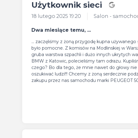
Użytkownik sieci
18 lutego 2025 19:20
Salon - samocho
Dwa miesiące temu, ...
... zaczęliśmy z żoną przygodę kupna używaneg
było pomocne. Z komisów na Modlinskiej w Warsza
gruba warstwa szpachli i dużo innych ukrytych w
BMW z Katowic, polecieliśmy tam odrazu. Kupiliś
czego? Bo dla tego, że mnie nawet do głowy nie w
oszukiwać ludzi!!! Chcemy z żoną serdecznie pod
zakupu przez nas samochodu marki PEUGEOT 5008