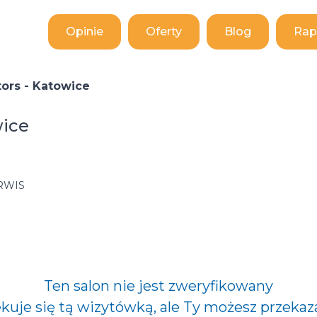
Opinie
Oferty
Blog
Rap
rs - Katowice
ice
RWIS
Ten salon nie jest zweryfikowany
ekuje się tą wizytówką, ale Ty możesz przekaz