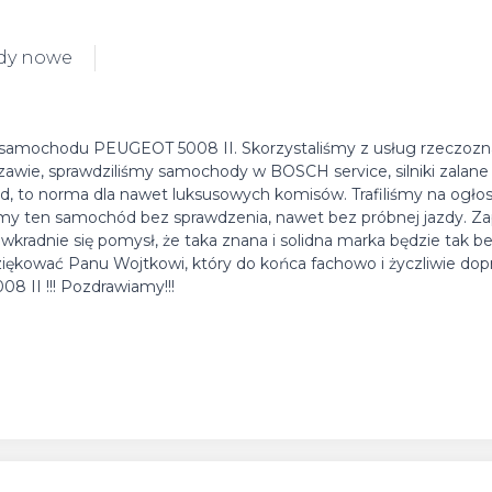
dy nowe
o samochodu PEUGEOT 5008 II. Skorzystaliśmy z usług rzeczoz
wie, sprawdziliśmy samochody w BOSCH service, silniki zalane
ad, to norma dla nawet luksusowych komisów. Trafiliśmy na ogło
my ten samochód bez sprawdzenia, nawet bez próbnej jazdy. Za
kradnie się pomysł, że taka znana i solidna marka będzie tak b
ziękować Panu Wojtkowi, który do końca fachowo i życzliwie dop
 II !!! Pozdrawiamy!!!