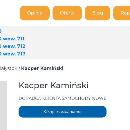
Opinie
Oferty
Blog
Rap
0
0 wew. 711
0 wew. 712
0 wew. 717
iałystok
/
Kacper Kamiński
Kacper Kamiński
DORADCA KLIENTA SAMOCHODY NOWE
Kliknij i zobacz numer