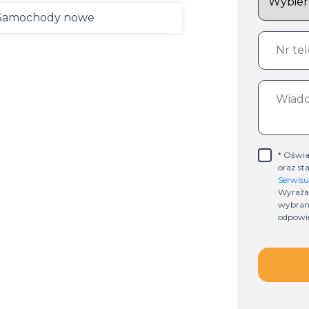
Samochody nowe
* Oświa
oraz st
Serwisu
Wyraża
wybran
odpowie