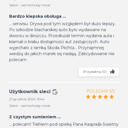
Salon - samochody nowe
Bardzo kiepska obsługa ...
... serwisu. Drywa pod tym względem był dużo lepszy.
Po szkodzie blacharskiej auto było wydawane na
dworzu w deszczu. Przedłużali termin wydania auta i
kłamali o braku dostępności aut zastępczych. Auto
wyjechało z ramką Skoda Plichta... Przynajmniej
wiedzą do jakich marek się nadają. Zdecydowanie nie
polecam
Przydatna
(
0
)
POLECAM 5/5
Użytkownik sieci
21 grudnia 2024 13:44
Salon - samochody nowe
Z czystym sumieniem ...
... polecam! Trafiłem pod opiekę Pana Kaspra👍 Świetny