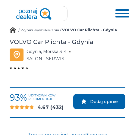
/
Wyniki wyszukiwania
/
VOLVO Car Plichta - Gdynia
VOLVO Car Plichta - Gdynia
Gdynia, Morska 314
SALON | SERWIS
93%
UŻYTKOWNIKÓW
REKOMENDUJE
Dodaj opinie
4.67
(432)
Ten salon nie jest zweryfikowany