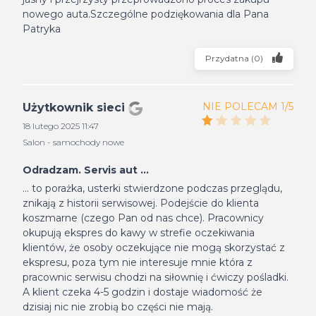
nowego auta.Szczególne podziękowania dla Pana
Patryka
Przydatna
(
0
)
NIE POLECAM 1/5
Użytkownik sieci
18 lutego 2025 11:47
Salon - samochody nowe
Odradzam. Servis aut ...
... to porażka, usterki stwierdzone podczas przeglądu,
znikają z historii serwisowej. Podejście do klienta
koszmarne (czego Pan od nas chce). Pracownicy
okupują ekspres do kawy w strefie oczekiwania
klientów, że osoby oczekujące nie mogą skorzystać z
ekspresu, poza tym nie interesuje mnie która z
pracownic serwisu chodzi na siłownię i ćwiczy pośladki.
A klient czeka 4-5 godzin i dostaje wiadomość że
dzisiaj nic nie zrobią bo części nie mają.