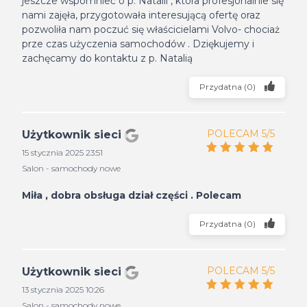
jeszcze wspomnieć o p. Natalii , która profesjonalnie się
nami zajęła, przygotowała interesującą ofertę oraz
pozwoliła nam poczuć się właścicielami Volvo- chociaż
prze czas użyczenia samochodów . Dziękujemy i
zachęcamy do kontaktu z p. Natalią
Przydatna
(
0
)
POLECAM 5/5
Użytkownik sieci
15 stycznia 2025 23:51
Salon - samochody nowe
Miła , dobra obsługa dział części . Polecam
Przydatna
(
0
)
POLECAM 5/5
Użytkownik sieci
13 stycznia 2025 10:26
Salon - samochody nowe