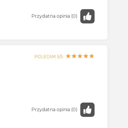
Przydatna
opinia
(
0
)
POLECAM 5/5
Przydatna
opinia
(
0
)