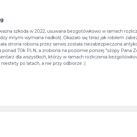
ug
 poważna szkoda w 2022, usuwana bezgotówkowo w ramach rozlicz
zy innymi wymiana nadkoli). Okazało się teraz jak robiłem zabe
ała strona robiona przez serwis została niezabezpieczona antyk
a ponad 70k PLN, a zrobiona na poziomie poniżej "szopy Pana Zd
ntarz dla wszystkich, którzy w ramach rozliczenia bezgotówk
iestety po latach, a nie przy odbiorze :(