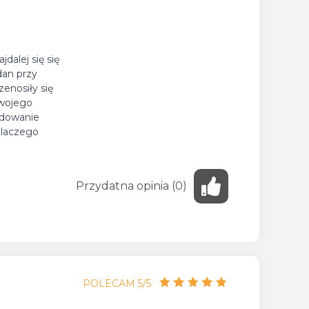
alej się się
dan przy
enosiły się
swojego
ydowanie
dlaczego
Przydatna
opinia
(
0
)
POLECAM 5/5