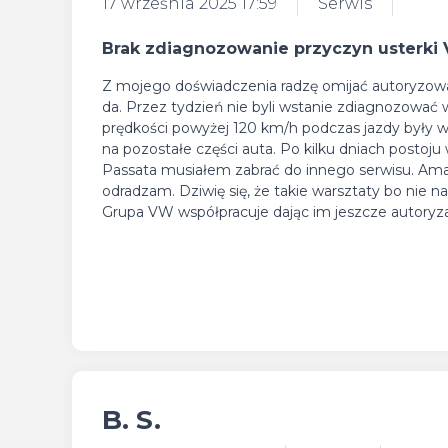
17 września 2025 17:59
Serwis
Brak zdiagnozowanie przyczyn usterki
Z mojego doświadczenia radzę omijać autoryzowa
da. Przez tydzień nie byli wstanie zdiagnozowa
prędkości powyżej 120 km/h podczas jazdy były wy
na pozostałe części auta. Po kilku dniach post
Passata musiałem zabrać do innego serwisu. Ama
odradzam. Dziwię się, że takie warsztaty bo nie 
Grupa VW współpracuje dając im jeszcze autoryza
B. S.