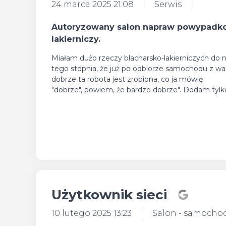
24 marca 2025 21:08
Serwis
Autoryzowany salon napraw powypadkow
lakierniczy.
Miałam dużo rzeczy blacharsko-lakierniczych do n
tego stopnia, że już po odbiorze samochodu z war
dobrze ta robota jest zrobiona, co ja mówię
"dobrze", powiem, że bardzo dobrze". Dodam tylko
Użytkownik sieci
10 lutego 2025 13:23
Salon - samocho