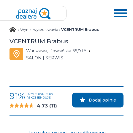
/
Wyniki wyszukiwania
/
VCENTRUM Brabus
VCENTRUM Brabus
Warszawa, Powsińska 69/71A
SALON | SERWIS
91%
UŻYTKOWNIKÓW
REKOMENDUJE
Dodaj opinie
4.73
(11)
Ten salon nie jest zweryfikowany