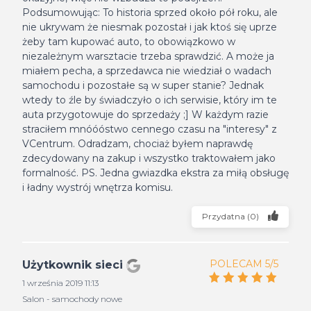
Podsumowując: To historia sprzed około pół roku, ale
nie ukrywam że niesmak pozostał i jak ktoś się uprze
żeby tam kupować auto, to obowiązkowo w
niezależnym warsztacie trzeba sprawdzić. A może ja
miałem pecha, a sprzedawca nie wiedział o wadach
samochodu i pozostałe są w super stanie? Jednak
wtedy to źle by świadczyło o ich serwisie, który im te
auta przygotowuje do sprzedaży ;] W każdym razie
straciłem mnóóóstwo cennego czasu na "interesy" z
VCentrum. Odradzam, chociaż byłem naprawdę
zdecydowany na zakup i wszystko traktowałem jako
formalność. PS. Jedna gwiazdka ekstra za miłą obsługę
i ładny wystrój wnętrza komisu.
Przydatna
(
0
)
POLECAM 5/5
Użytkownik sieci
1 września 2019 11:13
Salon - samochody nowe