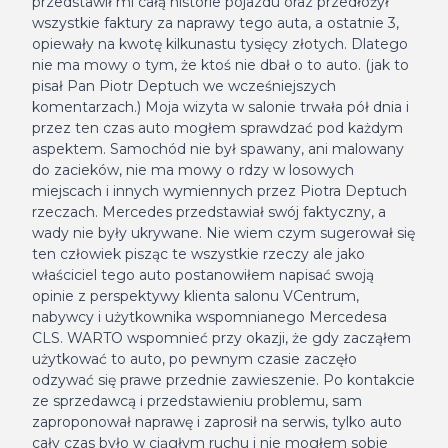
przedstawił mi całą historie pojazdu oraz przedłożył
wszystkie faktury za naprawy tego auta, a ostatnie 3,
opiewały na kwotę kilkunastu tysięcy złotych. Dlatego
nie ma mowy o tym, że ktoś nie dbał o to auto. (jak to
pisał Pan Piotr Deptuch we wcześniejszych
komentarzach.) Moja wizyta w salonie trwała pół dnia i
przez ten czas auto mogłem sprawdzać pod każdym
aspektem. Samochód nie był spawany, ani malowany
do zacieków, nie ma mowy o rdzy w losowych
miejscach i innych wymiennych przez Piotra Deptuch
rzeczach. Mercedes przedstawiał swój faktyczny, a
wady nie były ukrywane. Nie wiem czym sugerował się
ten człowiek pisząc te wszystkie rzeczy ale jako
właściciel tego auto postanowiłem napisać swoją
opinie z perspektywy klienta salonu VCentrum,
nabywcy i użytkownika wspomnianego Mercedesa
CLS. WARTO wspomnieć przy okazji, że gdy zacząłem
użytkować to auto, po pewnym czasie zaczęło
odzywać się prawe przednie zawieszenie. Po kontakcie
ze sprzedawcą i przedstawieniu problemu, sam
zaproponował naprawę i zaprosił na serwis, tylko auto
cały czas było w ciągłym ruchu i nie mogłem sobie