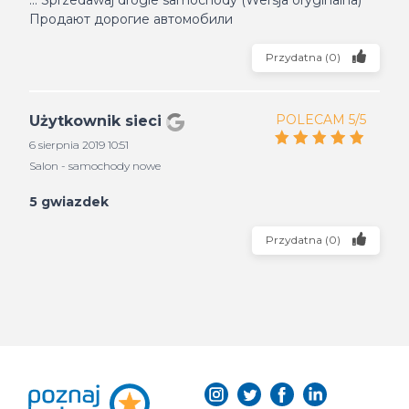
... Sprzedawaj drogie samochody (Wersja oryginalna)
Продают дорогие автомобили
Przydatna
(
0
)
POLECAM 5/5
Użytkownik sieci
6 sierpnia 2019 10:51
Salon - samochody nowe
5 gwiazdek
Przydatna
(
0
)