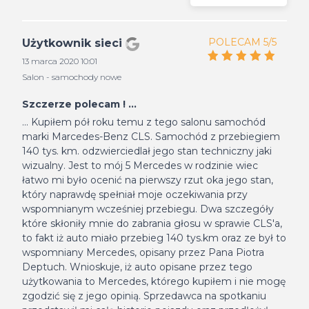
POLECAM 5/5
Użytkownik sieci
13 marca 2020 10:01
Salon - samochody nowe
Szczerze polecam ! ...
... Kupiłem pół roku temu z tego salonu samochód
marki Marcedes-Benz CLS. Samochód z przebiegiem
140 tys. km. odzwierciedlał jego stan techniczny jaki
wizualny. Jest to mój 5 Mercedes w rodzinie wiec
łatwo mi było ocenić na pierwszy rzut oka jego stan,
który naprawdę spełniał moje oczekiwania przy
wspomnianym wcześniej przebiegu. Dwa szczegóły
które skłoniły mnie do zabrania głosu w sprawie CLS'a,
to fakt iż auto miało przebieg 140 tys.km oraz ze był to
wspomniany Mercedes, opisany przez Pana Piotra
Deptuch. Wnioskuje, iż auto opisane przez tego
użytkowania to Mercedes, którego kupiłem i nie mogę
zgodzić się z jego opinią. Sprzedawca na spotkaniu