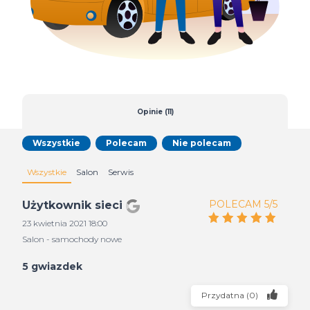
Opinie (11)
Wszystkie
Polecam
Nie polecam
Wszystkie
Salon
Serwis
POLECAM 5/5
Użytkownik sieci
23 kwietnia 2021 18:00
Salon - samochody nowe
5 gwiazdek
Przydatna
(
0
)