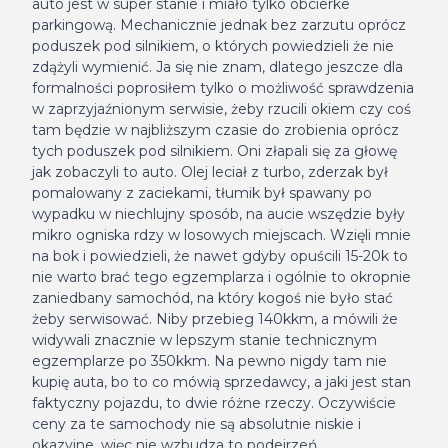
auto jest w super stanie i miało tylko obcierke
parkingową. Mechanicznie jednak bez zarzutu oprócz
poduszek pod silnikiem, o których powiedzieli że nie
zdążyli wymienić. Ja się nie znam, dlatego jeszcze dla
formalności poprosiłem tylko o możliwość sprawdzenia
w zaprzyjaźnionym serwisie, żeby rzucili okiem czy coś
tam będzie w najbliższym czasie do zrobienia oprócz
tych poduszek pod silnikiem. Oni złapali się za głowę
jak zobaczyli to auto. Olej leciał z turbo, zderzak był
pomalowany z zaciekami, tłumik był spawany po
wypadku w niechlujny sposób, na aucie wszędzie były
mikro ogniska rdzy w losowych miejscach. Wzięli mnie
na bok i powiedzieli, że nawet gdyby opuścili 15-20k to
nie warto brać tego egzemplarza i ogólnie to okropnie
zaniedbany samochód, na który kogoś nie było stać
żeby serwisować. Niby przebieg 140kkm, a mówili że
widywali znacznie w lepszym stanie technicznym
egzemplarze po 350kkm. Na pewno nigdy tam nie
kupię auta, bo to co mówią sprzedawcy, a jaki jest stan
faktyczny pojazdu, to dwie różne rzeczy. Oczywiście
ceny za te samochody nie są absolutnie niskie i
okazyjne, więc nie wzbudza to podejrzeń.