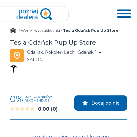
/
Wyniki wyszukiwania
/
Tesla Gdańsk Pup Up Store
Tesla Gdańsk Pup Up Store
Gdańsk, Pokoleń Lechii Gdańsk 1
SALON
0%
UŻYTKOWNIKÓW
REKOMENDUJE
Dodaj opinie
0.00
(0)
Ten salon nie jest zweryfikowany