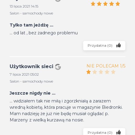
13 lipca 2021 14:15
Salon - samochody nowe
Tylko tam jeżdżę ...
... od lat , bez żadnego problemu
Przydatna
(
0
)
NIE POLECAM 1/5
Użytkownik sieci
7 lipca 2021 05:02
Salon - samochody nowe
Jeszcze nigdy nie ...
... widziałem tak nie miłą i zgorzkniałą a zarazem
wredną kobietę, która pracuje w magazynie Biedronki.
Mam nadzieję że już nie będę musiał oglądać p.
Marzeny z wielką kurzawą na nosie.
Przydatna
(
0
)