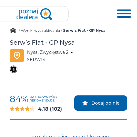
/
Wyniki wyszukiwania
/
Serwis Fiat - GP Nysa
Serwis Fiat - GP Nysa
Nysa, Zwycięstwa 2
SERWIS
84%
UŻYTKOWNIKÓW
REKOMENDUJE
Dodaj opinie
4.18
(102)
Ten salon nie jest zweryfikowany