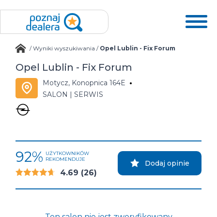
/
Wyniki wyszukiwania
/
Opel Lublin - Fix Forum
Opel Lublin - Fix Forum
Motycz, Konopnica 164E
SALON | SERWIS
92%
UŻYTKOWNIKÓW
REKOMENDUJE
Dodaj opinie
4.69
(26)
Ten salon nie jest zweryfikowany