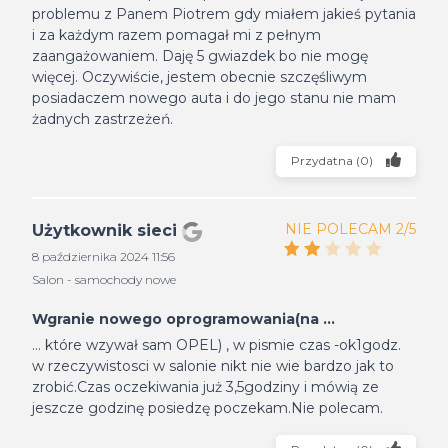
problemu z Panem Piotrem gdy miałem jakieś pytania
i za każdym razem pomagał mi z pełnym
zaangażowaniem. Daję 5 gwiazdek bo nie mogę
więcej. Oczywiście, jestem obecnie szczęśliwym
posiadaczem nowego auta i do jego stanu nie mam
żadnych zastrzeżeń.
Przydatna
(
0
)
NIE POLECAM 2/5
Użytkownik sieci
8 października 2024 11:56
Salon - samochody nowe
Wgranie nowego oprogramowania(na ...
... które wzywał sam OPEL) , w pismie czas -ok1godz.
w rzeczywistosci w salonie nikt nie wie bardzo jak to
zrobić.Czas oczekiwania już 3,5godziny i mówią ze
jeszcze godzinę posiedzę poczekam.Nie polecam.