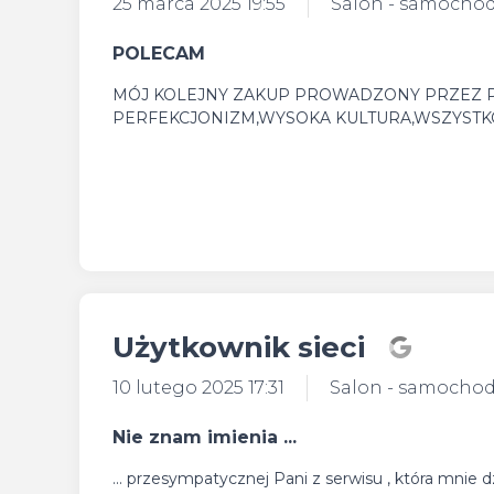
25 marca 2025 19:55
Salon - samocho
POLECAM
MÓJ KOLEJNY ZAKUP PROWADZONY PRZEZ P
PERFEKCJONIZM,WYSOKA KULTURA,WSZYSTKO 
Użytkownik sieci
10 lutego 2025 17:31
Salon - samocho
Nie znam imienia ...
... przesympatycznej Pani z serwisu , która mnie