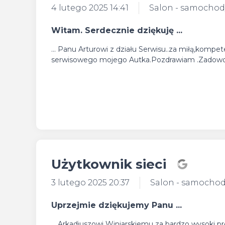
4 lutego 2025 14:41
Salon - samocho
Witam. Serdecznie dziękuję ...
... Panu Arturowi z działu Serwisu..za miłą,kompe
serwisowego mojego Autka.Pozdrawiam .Zadowol
Użytkownik sieci
3 lutego 2025 20:37
Salon - samocho
Uprzejmie dziękujemy Panu ...
... Arkadiuszowi Winiarskiemu za bardzo wysoki 