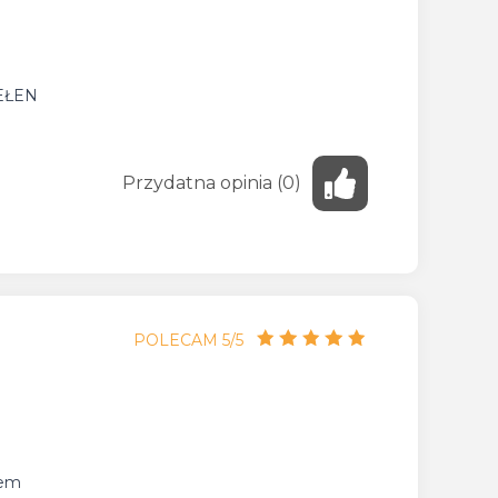
EŁEN
Przydatna
opinia
(
0
)
POLECAM 5/5
iem