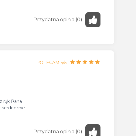
Przydatna
opinia
(
0
)
POLECAM 5/5
 z rąk Pana
y serdecznie
Przydatna
opinia
(
0
)