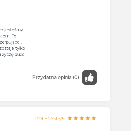
em jesteśmy
kiem. To
erpująco ,
zostaje tylko
i życzę dużo
Przydatna
opinia
(
0
)
POLECAM 5/5