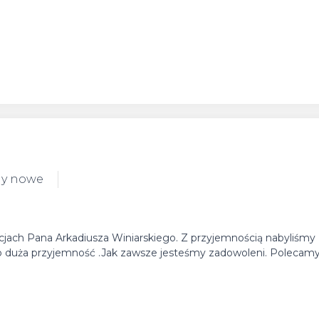
dy nowe
encjach Pana Arkadiusza Winiarskiego. Z przyjemnością nabyliśmy
to duża przyjemność .Jak zawsze jesteśmy zadowoleni. Polecam