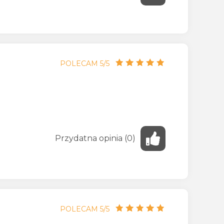
POLECAM 5/5
Przydatna
opinia
(
0
)
POLECAM 5/5