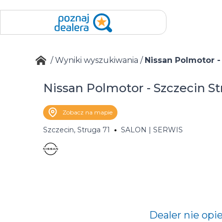
/
Wyniki wyszukiwania
/
Nissan Polmotor -
Nissan Polmotor - Szczecin S
Zobacz na mapie
Szczecin, Struga 71
SALON | SERWIS
Dealer nie opi