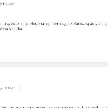
dy nowe
tentną,rzetelną i profesjonalną informację telefoniczną dotycząc
ona klientka
dy nowe
profesjonalizm, kompetencje, zaangażowanie i bardzo merytoryc