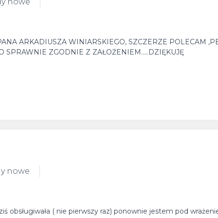
dy nowe
ANA ARKADIUSZA WINIARSKIEGO, SZCZERZE POLECAM ,P
SPRAWNIE ZGODNIE Z ZAŁOŻENIEM.....DZIĘKUJĘ
dy nowe
 dziś obsługiwała ( nie pierwszy raz) ponownie jestem pod wrażen