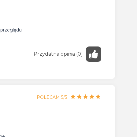
ą przeglądu
Przydatna
opinia
(
0
)
POLECAM 5/5
zne