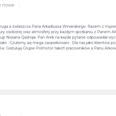
y nowe
Struga a zwłaszcza Pana Arkadiusza Winiarskiego. Razem z męż
ry osobistej oraz atmosfery przy każdym spotkaniu z Panem Ar
up Nissana Qashqai. Pan Arek na każde pytanie odpowiadał wycz
akt . Czuliśmy się mega zaopiekowani . Dla nas jako klientów po
stów. Gratuluję Grupie Polmotor takich pracowników a Panu Arkow