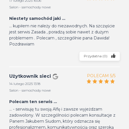
17 lutego 2025 16:06
Salon - samochody nowe
Niestety samochód jaki ...
... kupiłem nie należy do niezawodnych. Na szczęście
jest serwis Zasada , poradzą sobie nawet z dużym
problemem . Polecam , szczególnie pana Dawida!
Pozdrawiam
Przydatna
(
0
)
POLECAM 5/5
Użytkownik sieci
14 lutego 2025 13:18
Salon - samochody nowe
Polecam ten serwis ...
... - serwisuję tu swoją Alfę i zawsze wyjeżdzam
zadowolony. W szczególności polecam konsultacje z
Panem Jakubem Siudom, który odznacza się
profesjonalizmem, komunikatywnością oraz szeroką