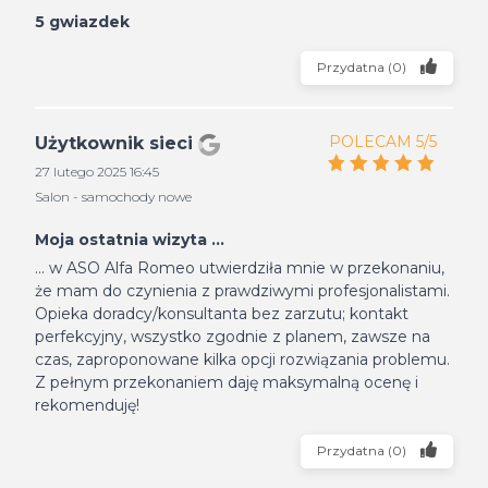
5 gwiazdek
Przydatna
(
0
)
POLECAM 5/5
Użytkownik sieci
27 lutego 2025 16:45
Salon - samochody nowe
Moja ostatnia wizyta ...
... w ASO Alfa Romeo utwierdziła mnie w przekonaniu,
że mam do czynienia z prawdziwymi profesjonalistami.
Opieka doradcy/konsultanta bez zarzutu; kontakt
perfekcyjny, wszystko zgodnie z planem, zawsze na
czas, zaproponowane kilka opcji rozwiązania problemu.
Z pełnym przekonaniem daję maksymalną ocenę i
rekomenduję!
Przydatna
(
0
)