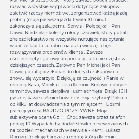
Pan Michał Szczekocki - który zawsze potrafi doradzić,
rozwiać wszystkie wątpliwości dotyczące zakupów,
załatwić rzeczy niemożliwe, zorganizować każdą jazdę
próbną (moja pierwsza jazda trwała 10 minut i
zakończyła się zakupem). -Serwis - Polecajka! - Pan
Dawid Niedziela - kolejny młody człowiek, który potrafi
znaleźć lekarstwo na wszystkie nurtujące nas pytania,
widać że lubi to co robi i ma dużą wiedzę i chęć
rozwiązywania problemów klienta . Zawsze
uśmiechnięty i gotowy do pomocy , a to nie częste w
dzisiejszych czasach. Zarówno Pan Michał jak i Pan
Dawid potrafią przekonać do dobrych zakupów co
znowu się wydarzyło. Dziękuję za czujność :) Panie w
recepcji Kasia, Monika i Julia dla mnie Królowe dobrych
terminów, zawsze cierpliwe i uśmiechnięte. Dzięki ICH
pysznej kawie i uśmiechowi czas mija szybciej! Póki co
od kilku lat doświadczenia z tym miejscem i ludźmi
pracującymi są BARDZO POZYTYWNE! Moja
subiektywna ocena 6 z + . Choć zawsze przez telefon
podaję 10 Wypadało by dodać słówko o niewidzialnych
na codzień mechanikach w serwisie - Kamil, Łukasz i
Roman Dziękuję bardzo za robotę którą dla mnie