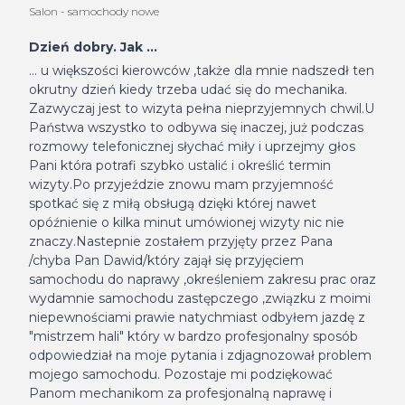
Salon - samochody nowe
Dzień dobry. Jak ...
... u większości kierowców ,także dla mnie nadszedł ten
okrutny dzień kiedy trzeba udać się do mechanika.
Zazwyczaj jest to wizyta pełna nieprzyjemnych chwil.U
Państwa wszystko to odbywa się inaczej, już podczas
rozmowy telefonicznej słychać miły i uprzejmy głos
Pani która potrafi szybko ustalić i określić termin
wizyty.Po przyjeździe znowu mam przyjemność
spotkać się z miłą obsługą dzięki której nawet
opóźnienie o kilka minut umówionej wizyty nic nie
znaczy.Nastepnie zostałem przyjęty przez Pana
/chyba Pan Dawid/który zajął się przyjęciem
samochodu do naprawy ,określeniem zakresu prac oraz
wydamnie samochodu zastępczego ,związku z moimi
niepewnościami prawie natychmiast odbyłem jazdę z
"mistrzem hali" który w bardzo profesjonalny sposób
odpowiedział na moje pytania i zdjagnozował problem
mojego samochodu. Pozostaje mi podziękować
Panom mechanikom za profesjonalną naprawę i