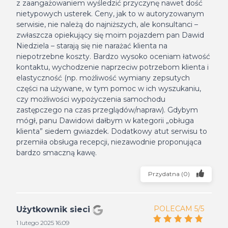
z zaangażowaniem wyśledzić przyczynę nawet dość
nietypowych usterek. Ceny, jak to w autoryzowanym
serwisie, nie należą do najniższych, ale konsultanci –
zwłaszcza opiekujący się moim pojazdem pan Dawid
Niedziela – starają się nie narażać klienta na
niepotrzebne koszty. Bardzo wysoko oceniam łatwość
kontaktu, wychodzenie naprzeciw potrzebom klienta i
elastyczność (np. możliwość wymiany zepsutych
części na używane, w tym pomoc w ich wyszukaniu,
czy możliwości wypożyczenia samochodu
zastępczego na czas przeglądów/napraw). Gdybym
mógł, panu Dawidowi dałbym w kategorii „obługa
klienta” siedem gwiazdek. Dodatkowy atut serwisu to
przemiła obsługa recepcji, niezawodnie proponująca
bardzo smaczną kawę.
Przydatna
(
0
)
POLECAM 5/5
Użytkownik sieci
1 lutego 2025 16:09