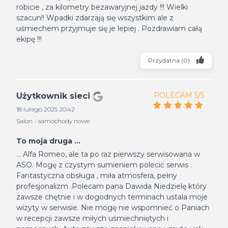
robicie , za kilometry bezawaryjnej jazdy !!! Wielki
szacun!! Wpadki zdarzają się wszystkim ale z
uśmiechem przyjmuje się je lepiej . Pozdrawiam całą
ekipę !!!
Przydatna
(
0
)
POLECAM 5/5
Użytkownik sieci
18 lutego 2025 20:42
Salon - samochody nowe
To moja druga ...
... Alfa Romeo, ale ta po raz pierwszy serwisowana w
ASO. Mogę z czystym sumieniem polecić serwis .
Fantastyczna obsługa , miła atmosfera, pełny
profesjonalizm .Polecam pana Dawida Niedzielę który
zawsze chętnie i w dogodnych terminach ustala moje
wizyty w serwisie. Nie mogę nie wspomnieć o Paniach
w recepcji zawsze miłych uśmiechniętych i