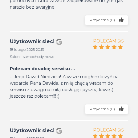
pomocnych. Auto zawsze zaopiekowane umyte i jak
narazie bez awaryjne.
Przydatna
(
0
)
POLECAM 5/5
Użytkownik sieci
18 lutego 2025 20:13
Salon - samochody nowe
Polecam doradcę serwisu ...
... Jeep Dawid Niedziela! Zawsze mogłem liczyć na
wsparcie Pana Dawida, z miłą chęcią wracam do
serwisu z uwagi na miłą obsługę i pyszną kawę :)
jeszcze raz polecam!!! :)
Przydatna
(
0
)
POLECAM 5/5
Użytkownik sieci