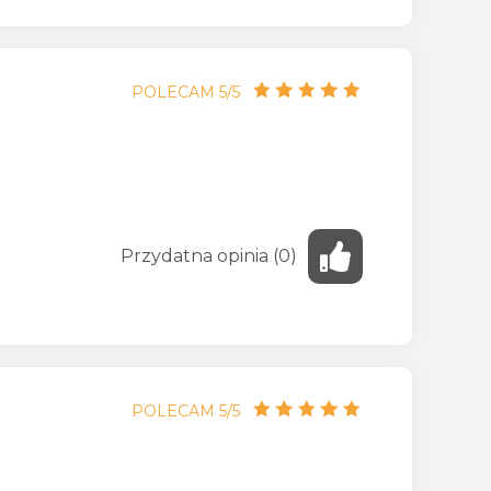
POLECAM 5/5
Przydatna
opinia
(
0
)
POLECAM 5/5