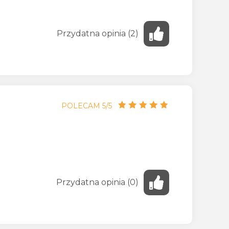
Przydatna
opinia
(
2
)
POLECAM 5/5
Przydatna
opinia
(
0
)