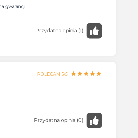
na gwarancji
Przydatna
opinia
(
1
)
POLECAM 5/5
Przydatna
opinia
(
0
)