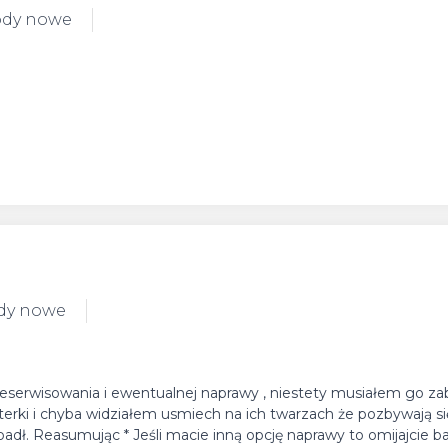
ody nowe
dy nowe
eserwisowania i ewentualnej naprawy , niestety musiałem go za
terki i chyba widziałem usmiech na ich twarzach że pozbywają 
dł. Reasumując * Jeśli macie inną opcję naprawy to omijajcie b