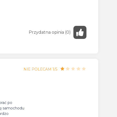
Przydatna
opinia
(
0
)
NIE POLECAM 1/5
brać po
się samochodu
ardzo