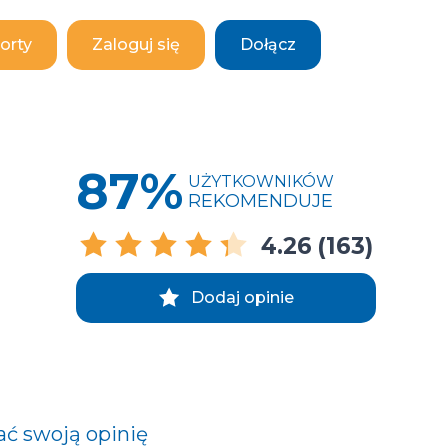
orty
Zaloguj się
Dołącz
87%
UŻYTKOWNIKÓW
REKOMENDUJE
4.26
(163)
Dodaj opinie
ać swoją opinię