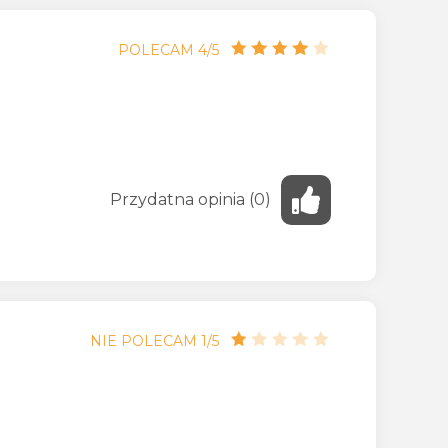
POLECAM 4/5
Przydatna
opinia
(
0
)
NIE POLECAM 1/5