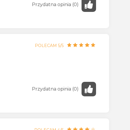
Przydatna
opinia
(
0
)
POLECAM 5/5
Przydatna
opinia
(
0
)
POLECAM 4/5