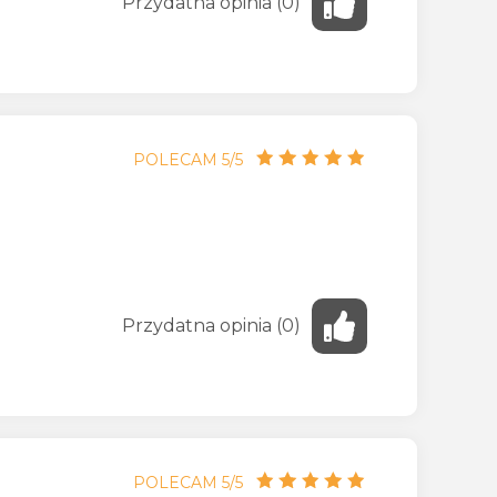
Przydatna
opinia
(
0
)
POLECAM 5/5
Przydatna
opinia
(
0
)
POLECAM 5/5