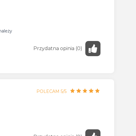
należy
Przydatna
opinia
(
0
)
POLECAM 5/5