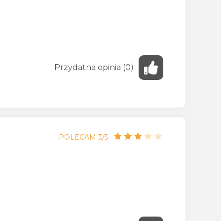
Przydatna
opinia
(
0
)
POLECAM 3/5