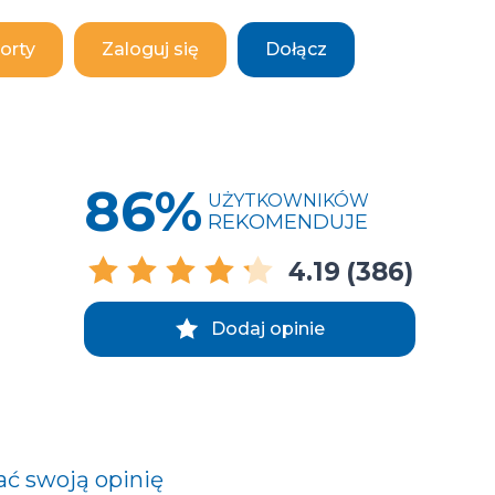
orty
Zaloguj się
Dołącz
86%
UŻYTKOWNIKÓW
REKOMENDUJE
4.19
(386)
Dodaj opinie
ać swoją opinię