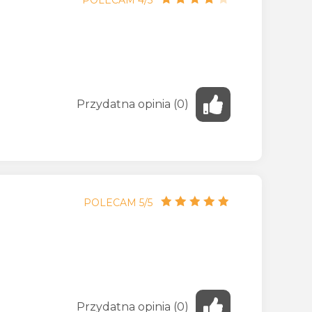
Przydatna
opinia
(
0
)
POLECAM 5/5
Przydatna
opinia
(
0
)