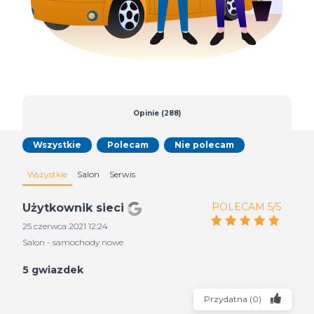
Opinie (288)
Wszystkie
Polecam
Nie polecam
Wszystkie
Salon
Serwis
POLECAM 5/5
Użytkownik sieci
25 czerwca 2021 12:24
Salon - samochody nowe
5 gwiazdek
Przydatna
(
0
)