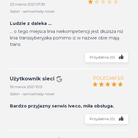
23 marca 2021 07:30
Salon - samochody nowe
Ludzie z daleka ...
... o tego miejsca linia niekompetencji jest dłuższa niż
linia transsyberyjska pomimo iż w nazwie obie mają
trans
Przydatna
(
0
)
POLECAM 5/5
Użytkownik sieci
19 marca 2021 15:13
Salon - samochody nowe
Bardzo przyjazny serwis Iveco, miła obsługa.
Przydatna
(
0
)