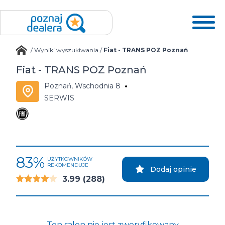
/
Wyniki wyszukiwania
/
Fiat - TRANS POZ Poznań
Fiat - TRANS POZ Poznań
Poznań, Wschodnia 8
SERWIS
83%
UŻYTKOWNIKÓW
REKOMENDUJE
Dodaj opinie
3.99
(288)
Ten salon nie jest zweryfikowany