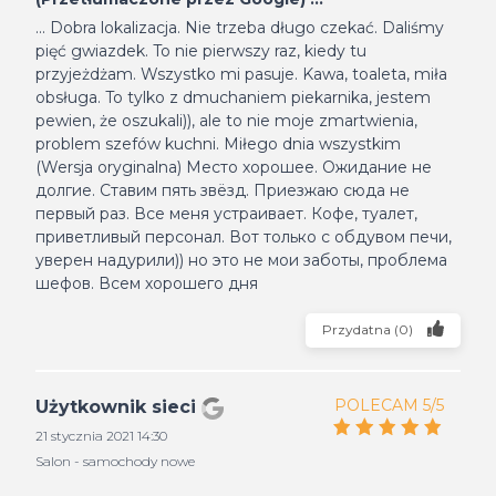
... Dobra lokalizacja. Nie trzeba długo czekać. Daliśmy
pięć gwiazdek. To nie pierwszy raz, kiedy tu
przyjeżdżam. Wszystko mi pasuje. Kawa, toaleta, miła
obsługa. To tylko z dmuchaniem piekarnika, jestem
pewien, że oszukali)), ale to nie moje zmartwienia,
problem szefów kuchni. Miłego dnia wszystkim
(Wersja oryginalna) Место хорошее. Ожидание не
долгие. Ставим пять звёзд. Приезжаю сюда не
первый раз. Все меня устраивает. Кофе, туалет,
приветливый персонал. Вот только с обдувом печи,
уверен надурили)) но это не мои заботы, проблема
шефов. Всем хорошего дня
Przydatna
(
0
)
POLECAM 5/5
Użytkownik sieci
21 stycznia 2021 14:30
Salon - samochody nowe