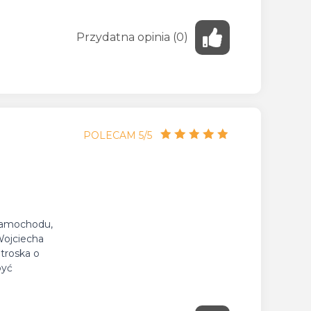
Przydatna
opinia
(
0
)
POLECAM 5/5
 samochodu,
Wojciecha
troska o
być