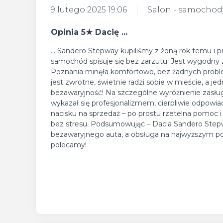
9 lutego 2025 19:06
Salon - samocho
Opinia 5★ Dacię ...
... Sandero Stepway kupiliśmy z żoną rok temu i p
samochód spisuje się bez zarzutu. Jest wygodny z
Poznania minęła komfortowo, bez żadnych problem
jest zwrotne, świetnie radzi sobie w mieście, a je
bezawaryjność! Na szczególne wyróżnienie zasług
wykazał się profesjonalizmem, cierpliwie odpowiad
nacisku na sprzedaż – po prostu rzetelna pomoc i
bez stresu. Podsumowując – Dacia Sandero Step
bezawaryjnego auta, a obsługa na najwyższym poz
polecamy!