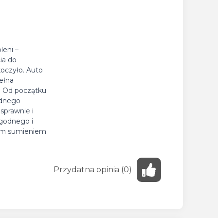
leni –
ia do
oczyło. Auto
pełna
. Od początku
żadnego
sprawnie i
godnego i
tym sumieniem
Przydatna
opinia
(
0
)