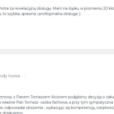
 Piotra za rewelacyjną obsługę. Mam na śląsku w promieniu 20 k
 to szybka, sprawna i profesjonalna obsługa :)
hody nowe
nie rozmowy z Panem Tomaszem Kiciorem podjęliśmy decyzję o zak
as właśnie Pan Tomasz- osoba fachowa, a przy tym sympatyczna 
 odpowiadał obszernie , wykazując się kompetencją, cierpliwośc
az dziękujemy.