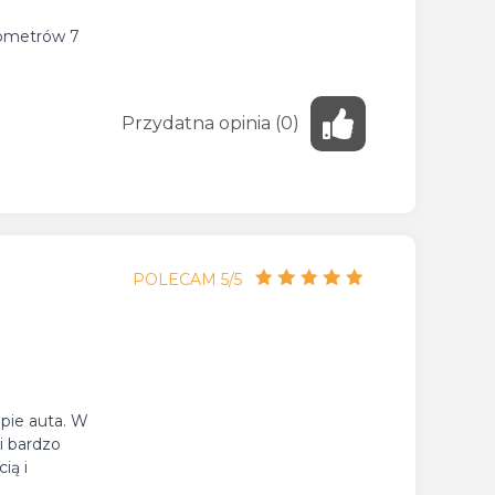
ilometrów 7
Przydatna
opinia
(
0
)
POLECAM 5/5
upie auta. W
i bardzo
ią i