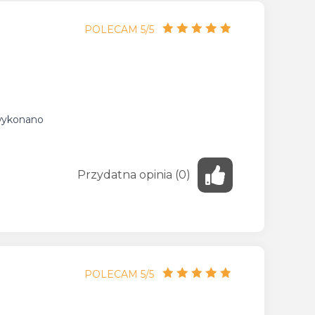
POLECAM 5/5
 wykonano
Przydatna
opinia
(
0
)
POLECAM 5/5