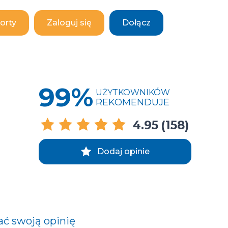
orty
Zaloguj się
Dołącz
99%
UŻYTKOWNIKÓW
REKOMENDUJE
4.95
(158)
Dodaj opinie
ać swoją opinię