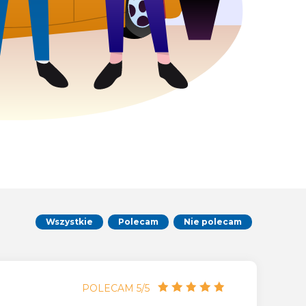
Wszystkie
Polecam
Nie polecam
POLECAM 5/5