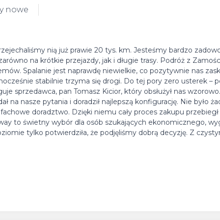
dy nowe
rzejechaliśmy nią już prawie 20 tys. km. Jesteśmy bardzo zadowo
arówno na krótkie przejazdy, jak i długie trasy. Podróż z Zamośc
ów. Spalanie jest naprawdę niewielkie, co pozytywnie nas zask
dnocześnie stabilnie trzyma się drogi. Do tej pory zero usterek – 
uje sprzedawca, pan Tomasz Kicior, który obsłużył nas wzorowo
ał na nasze pytania i doradził najlepszą konfigurację. Nie było 
 fachowe doradztwo. Dzięki niemu cały proces zakupu przebiegł 
way to świetny wybór dla osób szukających ekonomicznego, wy
iomie tylko potwierdziła, że podjęliśmy dobrą decyzję. Z czys