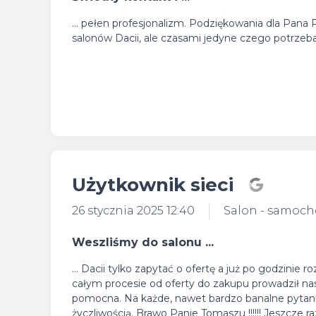
... pełen profesjonalizm. Podziękowania dla Pana
salonów Dacii, ale czasami jedyne czego potrzeba,
Użytkownik sieci
26 stycznia 2025 12:40
Salon - samoc
Weszliśmy do salonu ...
... Dacii tylko zapytać o ofertę a już po godzi
całym procesie od oferty do zakupu prowadził n
pomocna. Na każde, nawet bardzo banalne pytanie,
życzliwością. Brawo Panie Tomaszu !!!!!! Jeszcze r