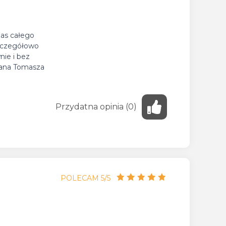
zas całego
zczegółowo
nie i bez
 Pana Tomasza
Przydatna
opinia
(
0
)
POLECAM 5/5