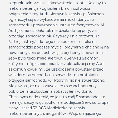
niepunktualność jak i lekceważenie klienta. Kolejny to
niekompetencja - zgłosiłem brak możliwości
połączenia z my Audi. Kierownik serwisu p. Salomon
ograniczył się do wykasowania moich danych z
samochodu i przywrócenia ustawień fabrycznych. M
Audi jak nie działało tak nie działa do tej pory. Za
przegląd zapłaciłem ok. 6 tysięcy / nie otrzymując
żadnej faktury/ i do tego uszkodzono mi folie na
samochodzie podczas mycia i ordynarnie chciano ją na
nowo przykleić pozostawiając pęcherzyki powietrza. I
żeby było tego mało Kierownik Serwisu Salomon ,
który nie mógł sobie poradzić z aktualizacja my Audi
zakomunikował mi , że uszkodzenia powstały przed
wjazdem samochodu na serwis. Mimo protokołu
przyjęcia samochodu w , którym nic nie stwierdzono.
Moja wina , że nie sprawdziłem samochodu przy
odbiorze, a uszkodzenia zobaczyłem w domu.
Chciałbym nadmienić, że jest to mój 5 samochód i to
nie najdroższy więc spoko, ale podejście Serwisu Grupa
cichy - zasad 32-085 Modlniczka to serwis
niekompetentnych, arogantów . Więc omijajcie go