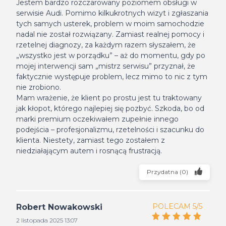
Jestem bardzo rozczarowany poziomem obsługi w
serwisie Audi. Pomimo kilkukrotnych wizyt i zgłaszania
tych samych usterek, problem w moim samochodzie
nadal nie został rozwiązany. Zamiast realnej pomocy i
rzetelnej diagnozy, za każdym razem słyszałem, że
„wszystko jest w porządku” – aż do momentu, gdy po
mojej interwencji sam „mistrz serwisu” przyznał, że
faktycznie występuje problem, lecz mimo to nic z tym
nie zrobiono.
Mam wrażenie, że klient po prostu jest tu traktowany
jak kłopot, którego najlepiej się pozbyć. Szkoda, bo od
marki premium oczekiwałem zupełnie innego
podejścia – profesjonalizmu, rzetelności i szacunku do
klienta. Niestety, zamiast tego zostałem z
niedziałającym autem i rosnącą frustracją.
Przydatna
(
0
)
POLECAM 5/5
Robert Nowakowski
2 listopada 2025 13:07