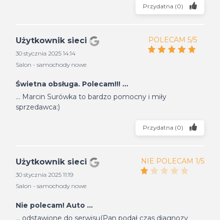
Przydatna
(
0
)
POLECAM 5/5
Użytkownik sieci
30 stycznia 2025 14:14
Salon - samochody nowe
Świetna obsługa. Polecam!!! ...
... Marcin Surówka to bardzo pomocny i miły
sprzedawca:)
Przydatna
(
0
)
NIE POLECAM 1/5
Użytkownik sieci
30 stycznia 2025 11:19
Salon - samochody nowe
Nie polecam! Auto ...
... odstawione do serwisu(Pan podał czas diagnozy