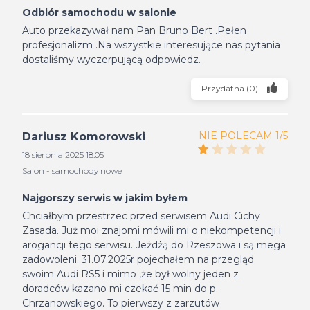
Odbiór samochodu w salonie
Auto przekazywał nam Pan Bruno Bert .Pełen
profesjonalizm .Na wszystkie interesujące nas pytania
dostaliśmy wyczerpującą odpowiedz.
Przydatna
(
0
)
NIE POLECAM 1/5
Dariusz Komorowski
18 sierpnia 2025 18:05
Salon - samochody nowe
Najgorszy serwis w jakim byłem
Chciałbym przestrzec przed serwisem Audi Cichy
Zasada. Już moi znajomi mówili mi o niekompetencji i
arogancji tego serwisu. Jeżdżą do Rzeszowa i są mega
zadowoleni. 31.07.2025r pojechałem na przegląd
swoim Audi RS5 i mimo ,że był wolny jeden z
doradców kazano mi czekać 15 min do p.
Chrzanowskiego. To pierwszy z zarzutów