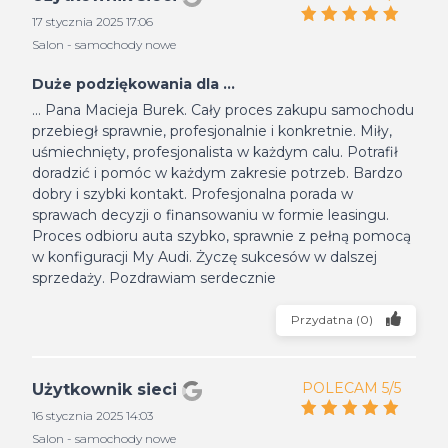
17 stycznia 2025 17:06
Salon - samochody nowe
Duże podziękowania dla ...
... Pana Macieja Burek. Cały proces zakupu samochodu
przebiegł sprawnie, profesjonalnie i konkretnie. Miły,
uśmiechnięty, profesjonalista w każdym calu. Potrafił
doradzić i pomóc w każdym zakresie potrzeb. Bardzo
dobry i szybki kontakt. Profesjonalna porada w
sprawach decyzji o finansowaniu w formie leasingu.
Proces odbioru auta szybko, sprawnie z pełną pomocą
w konfiguracji My Audi. Życzę sukcesów w dalszej
sprzedaży. Pozdrawiam serdecznie
Przydatna
(
0
)
POLECAM 5/5
Użytkownik sieci
16 stycznia 2025 14:03
Salon - samochody nowe