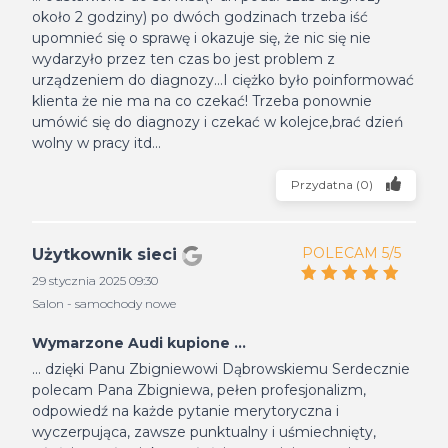
około 2 godziny) po dwóch godzinach trzeba iść
upomnieć się o sprawę i okazuje się, że nic się nie
wydarzyło przez ten czas bo jest problem z
urządzeniem do diagnozy...I ciężko było poinformować
klienta że nie ma na co czekać! Trzeba ponownie
umówić się do diagnozy i czekać w kolejce,brać dzień
wolny w pracy itd...
Przydatna
(
0
)
POLECAM 5/5
Użytkownik sieci
29 stycznia 2025 09:30
Salon - samochody nowe
Wymarzone Audi kupione ...
... dzięki Panu Zbigniewowi Dąbrowskiemu Serdecznie
polecam Pana Zbigniewa, pełen profesjonalizm,
odpowiedź na każde pytanie merytoryczna i
wyczerpująca, zawsze punktualny i uśmiechnięty,