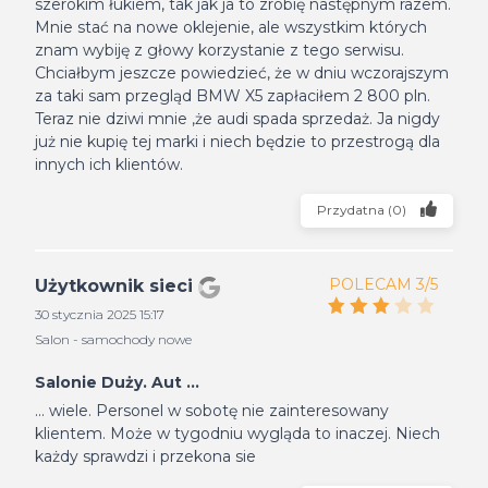
szerokim łukiem, tak jak ja to zrobię następnym razem.
Mnie stać na nowe oklejenie, ale wszystkim których
znam wybiję z głowy korzystanie z tego serwisu.
Chciałbym jeszcze powiedzieć, że w dniu wczorajszym
za taki sam przegląd BMW X5 zapłaciłem 2 800 pln.
Teraz nie dziwi mnie ,że audi spada sprzedaż. Ja nigdy
już nie kupię tej marki i niech będzie to przestrogą dla
innych ich klientów.
Przydatna
(
0
)
POLECAM 3/5
Użytkownik sieci
30 stycznia 2025 15:17
Salon - samochody nowe
Salonie Duży. Aut ...
... wiele. Personel w sobotę nie zainteresowany
klientem. Może w tygodniu wygląda to inaczej. Niech
każdy sprawdzi i przekona sie