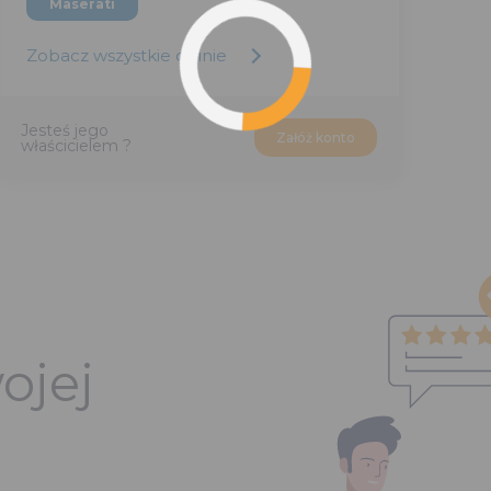
Maserati
Zobacz wszystkie opinie
Jesteś jego
Załóż konto
właścicielem ?
ojej