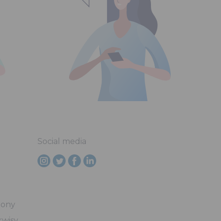
Social media
lony
rwisy