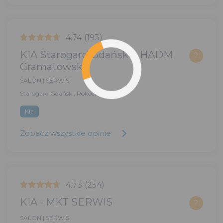
4.74
(193)
KIA Starogard Gdański - HADM
?
Gramatowski
SALON | SERWIS
Starogard Gdański, Rokocin 4G
Kia
Zobacz wszystkie opinie
4.73
(254)
KIA - MKT SERWIS
?
SALON | SERWIS