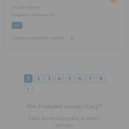
SALON | SERWIS
Bydgoszcz, Fordońska 353
Kia
Zobacz wszystkie opinie
1
2
3
4
5
6
7
8
Nie znalazłeś swojej stacji?
Załóż konto i korzystaj w pełni z
portalu.