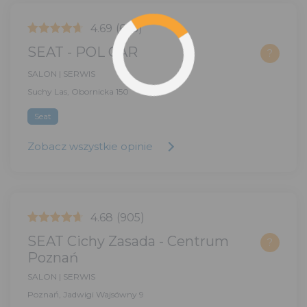
4.69
(675)
SEAT - POL CAR
?
SALON | SERWIS
Suchy Las, Obornicka 150
Seat
Zobacz wszystkie opinie
4.68
(905)
SEAT Cichy Zasada - Centrum
?
Poznań
SALON | SERWIS
Poznań, Jadwigi Wajsówny 9