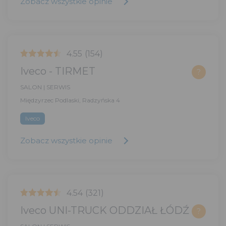
Zobacz wszystkie opinie
4.55
(154)
Iveco - TIRMET
?
SALON | SERWIS
Międzyrzec Podlaski, Radzyńska 4
Iveco
Zobacz wszystkie opinie
4.54
(321)
Iveco UNI-TRUCK ODDZIAŁ ŁÓDŹ
?