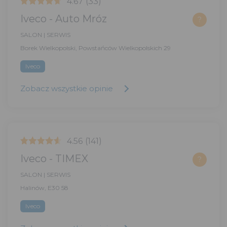
4.67
(33)
Iveco - Auto Mróz
?
SALON | SERWIS
Borek Wielkopolski, Powstańców Wielkopolskich 29
Iveco
Zobacz wszystkie opinie
4.56
(141)
Iveco - TIMEX
?
SALON | SERWIS
Halinów, E30 58
Iveco