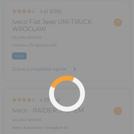
4.41
(578)
Iveco Fiat Jeep UNI-TRUCK
?
WROCŁAW
SALON | SERWIS
Wrocław, Żmigrodzka 251
Iveco
Zobacz wszystkie opinie
4.39
(84)
Iveco - RAIDER SYSTEM
?
SALON | SERWIS
Kielce, Batalionów Chłopskich 82