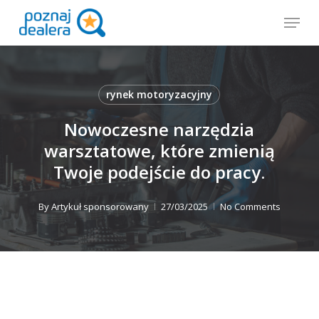
Skip
Menu
to
main
content
rynek motoryzacyjny
Nowoczesne narzędzia
warsztatowe, które zmienią
Twoje podejście do pracy.
By
Artykuł sponsorowany
27/03/2025
No Comments