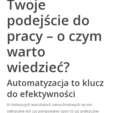
Twoje
podejście do
pracy – o czym
warto
wiedzieć?
Automatyzacja to klucz
do efektywności
W dzisiejszych warsztatach samochodowych ręczne
odkręcanie kół czy pompowanie opon to już praktycznie