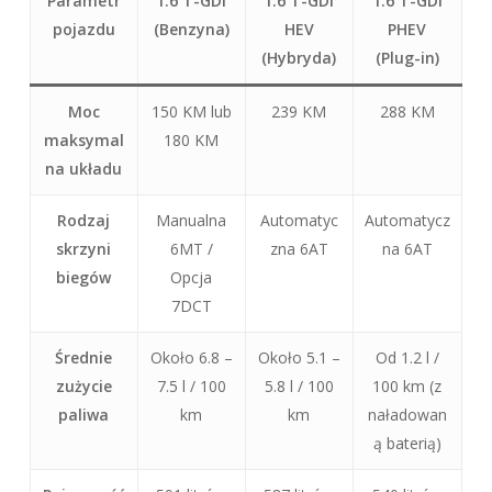
Parametr
1.6 T-GDI
1.6 T-GDI
1.6 T-GDI
pojazdu
(Benzyna)
HEV
PHEV
(Hybryda)
(Plug-in)
Moc
150 KM lub
239 KM
288 KM
maksymal
180 KM
na układu
Rodzaj
Manualna
Automatyc
Automatycz
skrzyni
6MT /
zna 6AT
na 6AT
biegów
Opcja
7DCT
Średnie
Około 6.8 –
Około 5.1 –
Od 1.2 l /
zużycie
7.5 l / 100
5.8 l / 100
100 km (z
paliwa
km
km
naładowan
ą baterią)