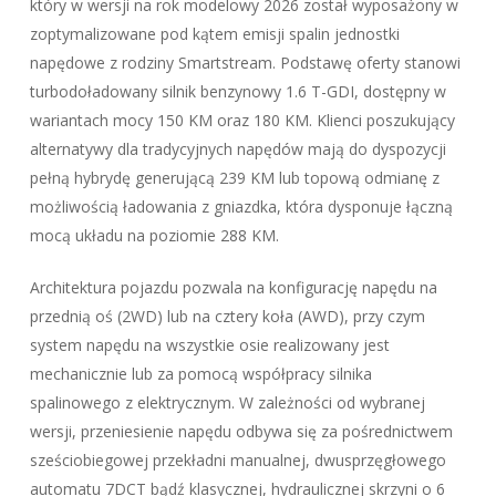
który w wersji na rok modelowy 2026 został wyposażony w
zoptymalizowane pod kątem emisji spalin jednostki
napędowe z rodziny Smartstream. Podstawę oferty stanowi
turbodoładowany silnik benzynowy 1.6 T-GDI, dostępny w
wariantach mocy 150 KM oraz 180 KM. Klienci poszukujący
alternatywy dla tradycyjnych napędów mają do dyspozycji
pełną hybrydę generującą 239 KM lub topową odmianę z
możliwością ładowania z gniazdka, która dysponuje łączną
mocą układu na poziomie 288 KM.
Architektura pojazdu pozwala na konfigurację napędu na
przednią oś (2WD) lub na cztery koła (AWD), przy czym
system napędu na wszystkie osie realizowany jest
mechanicznie lub za pomocą współpracy silnika
spalinowego z elektrycznym. W zależności od wybranej
wersji, przeniesienie napędu odbywa się za pośrednictwem
sześciobiegowej przekładni manualnej, dwusprzęgłowego
automatu 7DCT bądź klasycznej, hydraulicznej skrzyni o 6