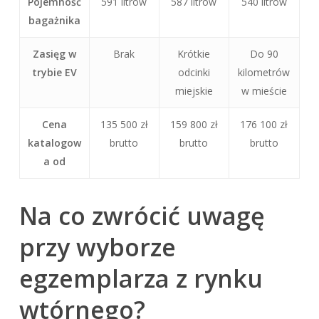
Pojemność
591 litrów
587 litrów
540 litrów
bagażnika
Zasięg w
Brak
Krótkie
Do 90
trybie EV
odcinki
kilometrów
miejskie
w mieście
Cena
135 500 zł
159 800 zł
176 100 zł
katalogow
brutto
brutto
brutto
a od
Na co zwrócić uwagę
przy wyborze
egzemplarza z rynku
wtórnego?