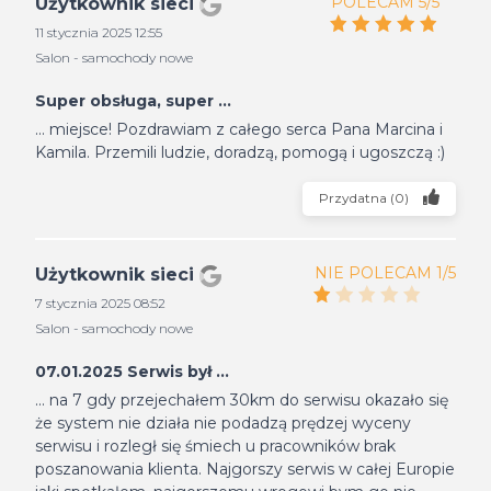
POLECAM 5/5
Użytkownik sieci
11 stycznia 2025 12:55
Salon - samochody nowe
Super obsługa, super ...
... miejsce! Pozdrawiam z całego serca Pana Marcina i
Kamila. Przemili ludzie, doradzą, pomogą i ugoszczą :)
Przydatna
(
0
)
NIE POLECAM 1/5
Użytkownik sieci
7 stycznia 2025 08:52
Salon - samochody nowe
07.01.2025 Serwis był ...
... na 7 gdy przejechałem 30km do serwisu okazało się
że system nie działa nie podadzą prędzej wyceny
serwisu i rozległ się śmiech u pracowników brak
poszanowania klienta. Najgorszy serwis w całej Europie