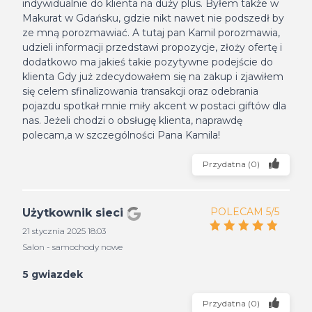
indywidualnie do klienta na duży plus. Byłem także w
Makurat w Gdańsku, gdzie nikt nawet nie podszedł by
ze mną porozmawiać. A tutaj pan Kamil porozmawia,
udzieli informacji przedstawi propozycje, złoży ofertę i
dodatkowo ma jakieś takie pozytywne podejście do
klienta Gdy już zdecydowałem się na zakup i zjawiłem
się celem sfinalizowania transakcji oraz odebrania
pojazdu spotkał mnie miły akcent w postaci giftów dla
nas. Jeżeli chodzi o obsługę klienta, naprawdę
polecam,a w szczególności Pana Kamila!
Przydatna
(
0
)
POLECAM 5/5
Użytkownik sieci
21 stycznia 2025 18:03
Salon - samochody nowe
5 gwiazdek
Przydatna
(
0
)