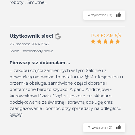
roboty... Smutne...
Przydatna
(
0
)
POLECAM 5/5
Użytkownik sieci
25 listopada 2024 19:42
Salon - samochody nowe
Pierwszy raz dokonałam ...
... zakupu części zamiennych w tym Salonie i z
pewnością nie będzie to ostatni raz 😎 Profesjonalna i i
przemiła obsługa, zamówione części dobrane i
dostarczone bardzo szybko. A panu Andrzejowi -
kierownikowi Działu Części - jeszcze raz składam
podziękowania za świetną i sprawną obsługę oraz
zaangażowanie i pomoc przy sprzedaży na odległość
🙂🙃🙂
Przydatna
(
0
)