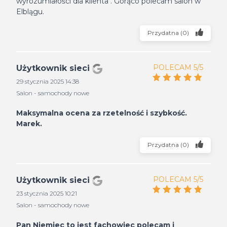
wyrozumiałości dla klienta . Gorąco polecam salon w
Elblągu.
Przydatna
(
0
)
POLECAM 5/5
Użytkownik sieci
29 stycznia 2025 14:38
Salon - samochody nowe
Maksymalna ocena za rzetelność i szybkość.
Marek.
Przydatna
(
0
)
POLECAM 5/5
Użytkownik sieci
23 stycznia 2025 10:21
Salon - samochody nowe
Pan Niemiec to jest fachowiec polecam i