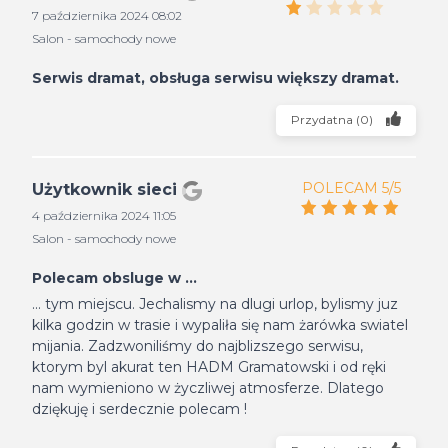
7 października 2024 08:02
Salon - samochody nowe
Serwis dramat, obsługa serwisu większy dramat.
Przydatna
(
0
)
POLECAM 5/5
Użytkownik sieci
4 października 2024 11:05
Salon - samochody nowe
Polecam obsluge w ...
... tym miejscu. Jechalismy na dlugi urlop, bylismy juz
kilka godzin w trasie i wypaliła się nam żarówka swiatel
mijania. Zadzwoniliśmy do najblizszego serwisu,
ktorym byl akurat ten HADM Gramatowski i od ręki
nam wymieniono w życzliwej atmosferze. Dlatego
dziękuję i serdecznie polecam !