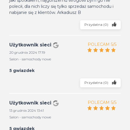
jaki spotkałem, najgorszemu wrogowi bym go nie
polecił, dla nich liczy się tylko sprzedaż samochodu i
nabijanie się z klientów. Arkadiusz B
Przydatna
(
0
)
POLECAM 5/5
Użytkownik sieci
20 grudnia 2024 17:19
Salon - samochody nowe
5 gwiazdek
Przydatna
(
0
)
POLECAM 5/5
Użytkownik sieci
13 grudnia 2024 13:41
Salon - samochody nowe
5 gwiazdek