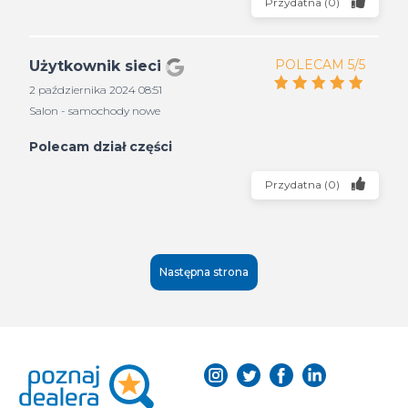
Przydatna
(
0
)
POLECAM 5/5
Użytkownik sieci
2 października 2024 08:51
Salon - samochody nowe
Polecam dział części
Przydatna
(
0
)
Następna strona