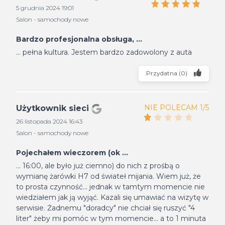
5 grudnia 2024 19:01
Salon - samochody nowe
Bardzo profesjonalna obsługa, ...
... pełna kultura. Jestem bardzo zadowolony z auta
Przydatna
(
0
)
NIE POLECAM 1/5
Użytkownik sieci
26 listopada 2024 16:43
Salon - samochody nowe
Pojechałem wieczorem (ok ...
... 16:00, ale było już ciemno) do nich z prośbą o
wymianę żarówki H7 od świateł mijania. Wiem już, że
to prosta czynność... jednak w tamtym momencie nie
wiedziałem jak ją wyjąć. Kazali się umawiać na wizytę w
serwisie. Żadnemu "doradcy" nie chciał się ruszyć "4
liter" żeby mi pomóc w tym momencie... a to 1 minuta