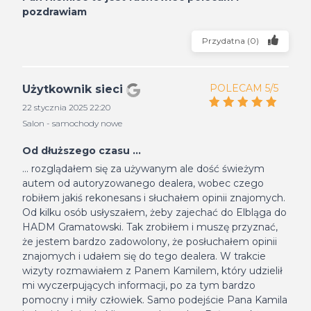
pozdrawiam
Przydatna
(
0
)
POLECAM 5/5
Użytkownik sieci
22 stycznia 2025 22:20
Salon - samochody nowe
Od dłuższego czasu ...
... rozglądałem się za używanym ale dość świeżym
autem od autoryzowanego dealera, wobec czego
robiłem jakiś rekonesans i słuchałem opinii znajomych.
Od kilku osób usłyszałem, żeby zajechać do Elbląga do
HADM Gramatowski. Tak zrobiłem i muszę przyznać,
że jestem bardzo zadowolony, że posłuchałem opinii
znajomych i udałem się do tego dealera. W trakcie
wizyty rozmawiałem z Panem Kamilem, który udzielił
mi wyczerpujących informacji, po za tym bardzo
pomocny i miły człowiek. Samo podejście Pana Kamila