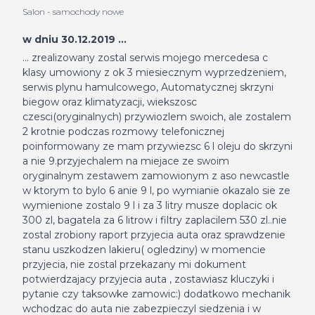
Salon - samochody nowe
w dniu 30.12.2019 ...
... zrealizowany zostal serwis mojego mercedesa c
klasy umowiony z ok 3 miesiecznym wyprzedzeniem,
serwis plynu hamulcowego, Automatycznej skrzyni
biegow oraz klimatyzacji, wiekszosc
czesci(oryginalnych) przywiozlem swoich, ale zostalem
2 krotnie podczas rozmowy telefonicznej
poinformowany ze mam przywiezsc 6 l oleju do skrzyni
a nie 9.przyjechalem na miejace ze swoim
oryginalnym zestawem zamowionym z aso newcastle
w ktorym to bylo 6 anie 9 l, po wymianie okazalo sie ze
wymienione zostalo 9 l i za 3 litry musze doplacic ok
300 zl, bagatela za 6 litrow i filtry zaplacilem 530 zl..nie
zostal zrobiony raport przyjecia auta oraz sprawdzenie
stanu uszkodzen lakieru( ogledziny) w momencie
przyjecia, nie zostal przekazany mi dokument
potwierdzajacy przyjecia auta , zostawiasz kluczyki i
pytanie czy taksowke zamowic:) dodatkowo mechanik
wchodzac do auta nie zabezpieczyl siedzenia i w