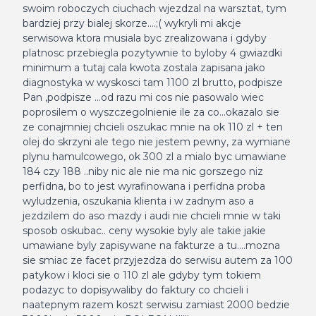
swoim roboczych ciuchach wjezdzal na warsztat, tym
bardziej przy bialej skorze....;( wykryli mi akcje
serwisowa ktora musiala byc zrealizowana i gdyby
platnosc przebiegla pozytywnie to byloby 4 gwiazdki
minimum a tutaj cala kwota zostala zapisana jako
diagnostyka w wyskosci tam 1100 zl brutto, podpisze
Pan ,podpisze ...od razu mi cos nie pasowalo wiec
poprosilem o wyszczegolnienie ile za co...okazalo sie
ze conajmniej chcieli oszukac mnie na ok 110 zl + ten
olej do skrzyni ale tego nie jestem pewny, za wymiane
plynu hamulcowego, ok 300 zl a mialo byc umawiane
184 czy 188 ..niby nic ale nie ma nic gorszego niz
perfidna, bo to jest wyrafinowana i perfidna proba
wyludzenia, oszukania klienta i w zadnym aso a
jezdzilem do aso mazdy i audi nie chcieli mnie w taki
sposob oskubac.. ceny wysokie byly ale takie jakie
umawiane byly zapisywane na fakturze a tu....mozna
sie smiac ze facet przyjezdza do serwisu autem za 100
patykow i kloci sie o 110 zl ale gdyby tym tokiem
podazyc to dopisywaliby do faktury co chcieli i
naatepnym razem koszt serwisu zamiast 2000 bedzie