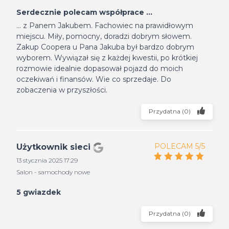
Serdecznie polecam współprace ...
... z Panem Jakubem. Fachowiec na prawidłowym
miejscu. Miły, pomocny, doradzi dobrym słowem.
Zakup Coopera u Pana Jakuba był bardzo dobrym
wyborem. Wywiązał się z każdej kwestii, po krótkiej
rozmowie idealnie dopasował pojazd do moich
oczekiwań i finansów. Wie co sprzedaje. Do
zobaczenia w przyszłości.
Przydatna
(
0
)
POLECAM 5/5
Użytkownik sieci
13 stycznia 2025 17:29
Salon - samochody nowe
5 gwiazdek
Przydatna
(
0
)