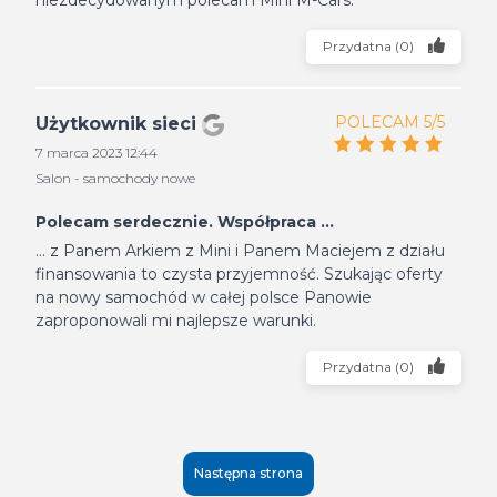
niezdecydowanym polecam Mini M-Cars.
Przydatna
(
0
)
POLECAM 5/5
Użytkownik sieci
7 marca 2023 12:44
Salon - samochody nowe
Polecam serdecznie. Współpraca ...
... z Panem Arkiem z Mini i Panem Maciejem z działu
finansowania to czysta przyjemność. Szukając oferty
na nowy samochód w całej polsce Panowie
zaproponowali mi najlepsze warunki.
Przydatna
(
0
)
Następna strona