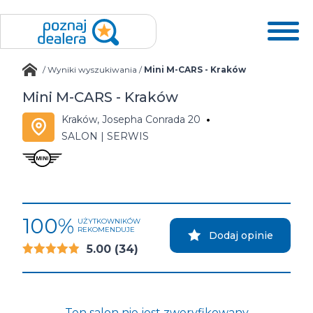
/
Wyniki wyszukiwania
/
Mini M-CARS - Kraków
Mini M-CARS - Kraków
Kraków, Josepha Conrada 20
SALON | SERWIS
100%
UŻYTKOWNIKÓW
REKOMENDUJE
Dodaj opinie
5.00
(34)
Ten salon nie jest zweryfikowany