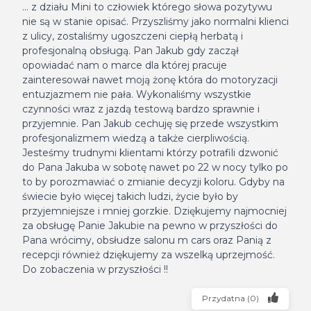
... z działu Mini to człowiek którego słowa pozytywu
nie są w stanie opisać. Przyszliśmy jako normalni klienci
z ulicy, zostaliśmy ugoszczeni ciepłą herbatą i
profesjonalną obsługą. Pan Jakub gdy zaczął
opowiadać nam o marce dla której pracuje
zainteresował nawet moją żonę która do motoryzacji
entuzjazmem nie pała. Wykonaliśmy wszystkie
czynności wraz z jazdą testową bardzo sprawnie i
przyjemnie. Pan Jakub cechuję się przede wszystkim
profesjonalizmem wiedzą a także cierpliwością.
Jesteśmy trudnymi klientami którzy potrafili dzwonić
do Pana Jakuba w sobotę nawet po 22 w nocy tylko po
to by porozmawiać o zmianie decyzji koloru. Gdyby na
świecie było więcej takich ludzi, życie było by
przyjemniejsze i mniej gorzkie. Dziękujemy najmocniej
za obsługę Panie Jakubie na pewno w przyszłości do
Pana wrócimy, obsłudze salonu m cars oraz Panią z
recepcji również dziękujemy za wszelką uprzejmość.
Do zobaczenia w przyszłości !!
Przydatna
(
0
)