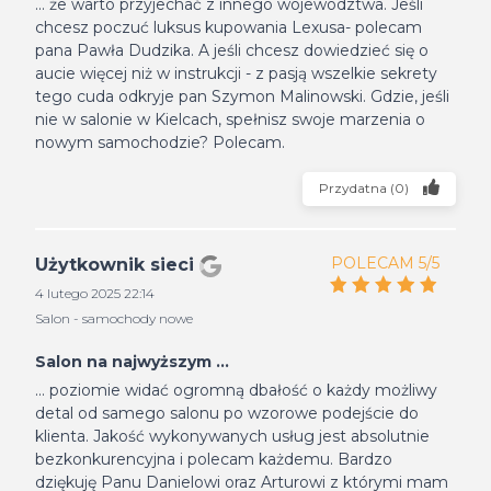
... że warto przyjechać z innego województwa. Jeśli
chcesz poczuć luksus kupowania Lexusa- polecam
pana Pawła Dudzika. A jeśli chcesz dowiedzieć się o
aucie więcej niż w instrukcji - z pasją wszelkie sekrety
tego cuda odkryje pan Szymon Malinowski. Gdzie, jeśli
nie w salonie w Kielcach, spełnisz swoje marzenia o
nowym samochodzie? Polecam.
Przydatna
(
0
)
POLECAM 5/5
Użytkownik sieci
4 lutego 2025 22:14
Salon - samochody nowe
Salon na najwyższym ...
... poziomie widać ogromną dbałość o każdy możliwy
detal od samego salonu po wzorowe podejście do
klienta. Jakość wykonywanych usług jest absolutnie
bezkonkurencyjna i polecam każdemu. Bardzo
dziękuję Panu Danielowi oraz Arturowi z którymi mam