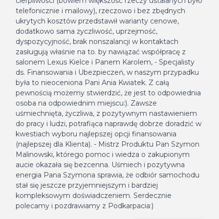
cierpliwości (bowiem większość rzeczy ustalanych było
telefonicznie i mailowy), rzeczowo i bez zbędnych
ukrytych kosztów przedstawił warianty cenowe,
dodatkowo sama życzliwość, uprzejmość,
dyspozycyjność, brak nonszalancji w kontaktach
zasługują właśnie na to. by nawiązać współpracę z
salonem Lexus Kielce i Panem Karolem, - Specjalisty
ds. Finansowania i Ubezpieczeń, w naszym przypadku
była to nieoceniona Pani Ania Kwiatek. Z całą
pewnością możemy stwierdzić, że jest to odpowiednia
osoba na odpowiednim miejscu:). Zawsze
uśmiechnięta, życzliwa, z pozytywnym nastawieniem
do pracy i ludzi, potrafiąca naprawdę dobrze doradzić w
kwestiach wyboru najlepszej opcji finansowania
(najlepszej dla Klienta). - Mistrz Produktu Pan Szymon
Malinowski, którego pomoc i wiedza o zakupionym
aucie okazała się bezcenna. Uśmiech i pozytywna
energia Pana Szymona sprawia, że odbiór samochodu
stał się jeszcze przyjemniejszym i bardziej
kompleksowym doświadczeniem. Serdecznie
polecamy i pozdrawiamy z Podkarpacia:)