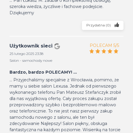
... Pan Łukasz M. zadbał o kompleksową obsługę,
szeroka wiedza, życzliwe i fachowe podejście.
Dziękujemy
Przydatna
(
0
)
POLECAM 5/5
Użytkownik sieci
25 lutego 2025 23:38
Salon - samochody nowe
Bardzo, bardzo POLECAMY! ...
... Przyjechaliśmy specjalnie z Wrocławia, pomimo, że
mamy u siebie salon Lexusa. Jednak od pierwszego
wykonanego telefonu Pan Mateusz Stefańczyk zrobił
dla nas wyjątkową ofertę. Cały proces zakupu został
przeprowadzony szybko i bezproblemowo mailowo
oraz telefonicznie. To nie jest nasz pierwszy zakup
samochodu nowego z salonu, ale ten był
zdecydowanie Najlepszy! Salon piękny, obsługa
fantastyczna na każdym poziomie. Wisienką na torcie