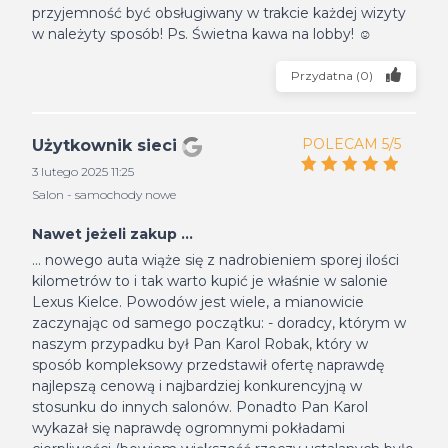
przyjemność być obsługiwany w trakcie każdej wizyty
w należyty sposób! Ps. Świetna kawa na lobby! ☺️
Przydatna
(
0
)
POLECAM 5/5
Użytkownik sieci
3 lutego 2025 11:25
Salon - samochody nowe
Nawet jeżeli zakup ...
... nowego auta wiąże się z nadrobieniem sporej ilości
kilometrów to i tak warto kupić je właśnie w salonie
Lexus Kielce. Powodów jest wiele, a mianowicie
zaczynając od samego początku: - doradcy, którym w
naszym przypadku był Pan Karol Robak, który w
sposób kompleksowy przedstawił ofertę naprawdę
najlepszą cenową i najbardziej konkurencyjną w
stosunku do innych salonów. Ponadto Pan Karol
wykazał się naprawdę ogromnymi pokładami