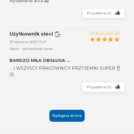
wydawania auta 🤗
Przydatna
(
0
)
POLECAM 5/5
Użytkownik sieci
30 stycznia 2025 17:47
Salon - samochody nowe
BARDZO MIŁA OBSŁUGA ...
... I WSZYSCY PRACOWNICY PRZYJEMNI SUPER 👌
🙂
Przydatna
(
0
)
Następna strona