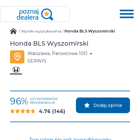
/
Wyniki wyszukiwania
/
Honda BLS Wyszomirski
Honda BLS Wyszomirski
Warszawa, Parowcowa 10D
SERWIS
96%
UŻYTKOWNIKÓW
REKOMENDUJE
Dodaj opinie
4.76
(146)
Ten salon nie jest zweryfikowany