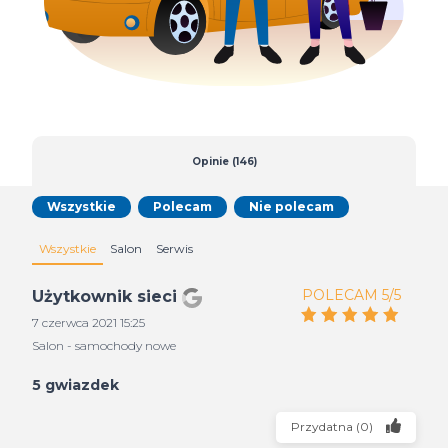
Opinie (146)
Wszystkie
Polecam
Nie polecam
Wszystkie
Salon
Serwis
POLECAM 5/5
Użytkownik sieci
7 czerwca 2021 15:25
Salon - samochody nowe
5 gwiazdek
Przydatna
(
0
)