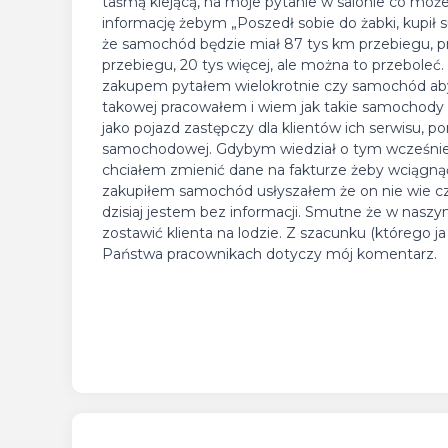
taśmą klejącą, na moje pytanie w salonie co moż
informację żebym „Poszedł sobie do żabki, kupił
że samochód będzie miał 87 tys km przebiegu, 
przebiegu, 20 tys więcej, ale można to przebole
zakupem pytałem wielokrotnie czy samochód ab
takowej pracowałem i wiem jak takie samochody
jako pojazd zastępczy dla klientów ich serwisu,
samochodowej. Gdybym wiedział o tym wcześniej
chciałem zmienić dane na fakturze żeby wciągną
zakupiłem samochód usłyszałem że on nie wie czy 
dzisiaj jestem bez informacji. Smutne że w naszy
zostawić klienta na lodzie. Z szacunku (którego 
Państwa pracownikach dotyczy mój komentarz.