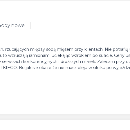
hody nowe
h, rzucających między sobą mięsem przy klientach. Nie potrafią
auto wzruszają ramionami uciekając wzrokiem po suficie. Ceny u
w serwisach konkurencyjnych i droższych marek. Zalecam przy o
EGO. Bo jak sie okaze że nie masz oleju w silniku po wyjeździ