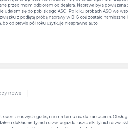
awiane przed moim odbiorem od dealera. Naprawa była powiązana
nie udałem się do pobliskiego ASO. Po kilku próbach ASO we wsp
 związku z podjętą próbą naprawy w BIG coś zostało namieszne i
 bo od prawie pół roku użytkuje niesprawne auto.
ody nowe
et opon zimowych gratis, nie ma temu nic do zarzucenia. Obsług
iłem dokładnie tylnich drzwi pojazdu, uszczelki tylnich drzwi sk