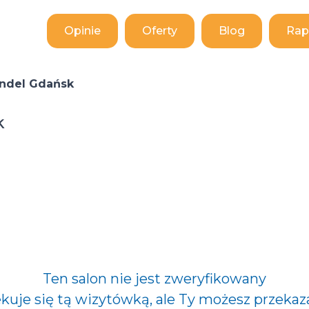
Opinie
Oferty
Blog
Rap
andel Gdańsk
k
Ten salon nie jest zweryfikowany
ekuje się tą wizytówką, ale Ty możesz przekaz