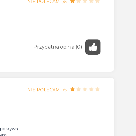
NIE POLECAM 1/5
Przydatna
opinia
(
0
)
NIE POLECAM 1/5
ą pokrywą
łnym