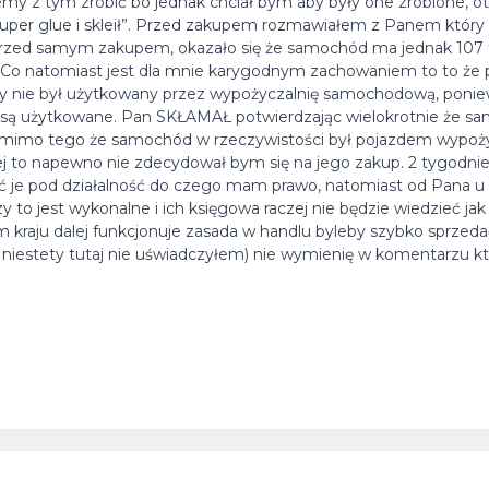
emy z tym zrobić bo jednak chciał bym aby były one zrobione, 
 super glue i skleił”. Przed zakupem rozmawiałem z Panem który
przed samym zakupem, okazało się że samochód ma jednak 107
ć. Co natomiast jest dla mnie karygodnym zachowaniem to to że 
y nie był użytkowany przez wypożyczalnię samochodową, poni
 są użytkowane. Pan SKŁAMAŁ potwierdzając wielokrotnie że sa
 pomimo tego że samochód w rzeczywistości był pojazdem wypoży
 to napewno nie zdecydował bym się na jego zakup. 2 tygodnie
ć je pod działalność do czego mam prawo, natomiast od Pana u
to jest wykonalne i ich księgowa raczej nie będzie wiedzieć jak 
m kraju dalej funkcjonuje zasada w handlu byleby szybko sprzedać
ja niestety tutaj nie uświadczyłem) nie wymienię w komentarzu k