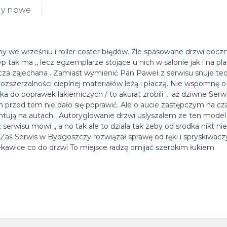
dy nowe
ny we wrześniu i roller coster błędów. Źle spasowane drzwi boczn
yp tak ma ,, lecz egzemplarze stojące u nich w salonie jak i na pl
cza zajechana . Zamiast wymienić Pan Paweł z serwisu snuje teor
 o rozszerzalności cieplnej materiałów leżą i płaczą. Nie wspomnę 
do poprawek lakierniczych / to akurat zrobili ... aż dziwne Serwi
 przed tem nie dało się poprawić. Ale o aucie zastępczym na c
entują na autach . Autoryglowanie drzwi uslyszalem ze ten mode
rwisu mowi ,, a no tak ale to dziala tak zeby od srodka nikt nie o
m Zaś Serwis w Bydgoszczy rozwiązał sprawę od ręki i spryskiwaczy
ekawice co do drzwi To miejsce radzę omijać szerokim łukiem