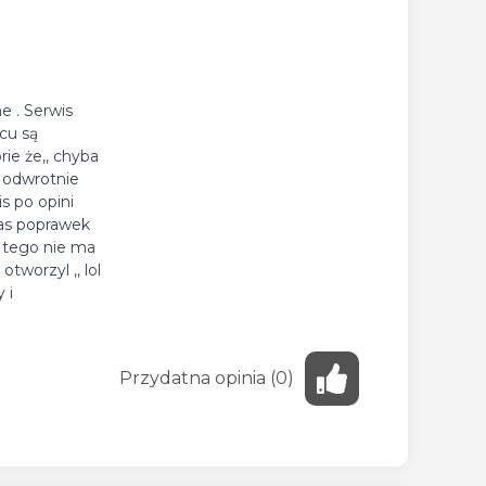
e . Serwis
acu są
ie że,, chyba
o odwrotnie
s po opini
zas poprawek
l tego nie ma
tworzyl ,, lol
 i
Przydatna
opinia
(
0
)