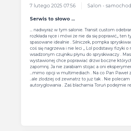
7 lutego 2025 07:56
Salon - samocho
Serwis to słowo ...
... nadwyraz w tym salonie. Transit custom odebra
rozkłada ręce i mówi że nie da się poprawić,, ten t
spasowane idealnie . Silniczek, pompka spryskiwa
coś się nagrzewa i nie leci ,, Lol podstawy fizyki
wsadzonym czujniku płynu do spryskiwaczy . Maska 
wystawionej chce poprawiać drzwi boczne których
zapomnij. Ja nie zarabiam stojac a oni eksperym
...mimo opcji w multimediach . Na co Pan Paweł z se
..ale zlodziej od zewnatrz to juz tak . Nie poleca
autoryglowania . Zaś blacharnia Toruń podejmie r