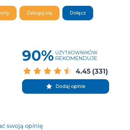
orty
Zaloguj się
Dołącz
90%
UŻYTKOWNIKÓW
REKOMENDUJE
4.45
(331)
Dodaj opinie
ać swoją opinię