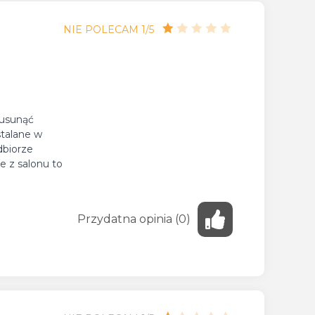
NIE POLECAM 1/5
 usunąć
stalane w
dbiorze
e z salonu to
Przydatna
opinia
(
0
)