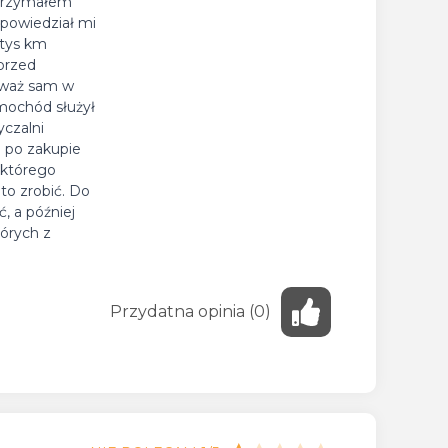
otrzymałem
 powiedział mi
 tys km
przed
eważ sam w
mochód służył
czalni
 po zakupie
 którego
to zrobić. Do
, a później
tórych z
Przydatna
opinia
(
0
)