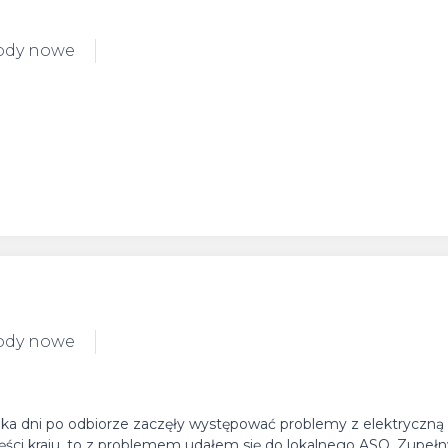
ody nowe
ody nowe
lka dni po odbiorze zaczęły występować problemy z elektryczn
części kraju, to z problemem udałem się do lokalnego ASO. Zupe