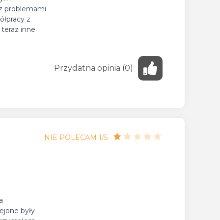
 z problemami
ółpracy z
 teraz inne
Przydatna
opinia
(
0
)
NIE POLECAM 1/5
a
lejone były