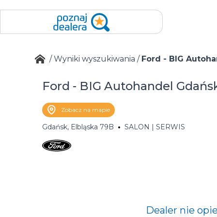
/
Wyniki wyszukiwania
/
Ford - BIG Autoh
Ford - BIG Autohandel Gdańs
Zobacz na mapie
Gdańsk, Elbląska 79B
SALON | SERWIS
Dealer nie opi