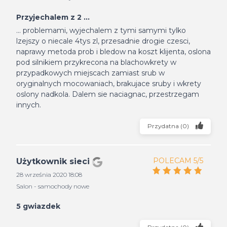
Przyjechalem z 2 ...
... problemami, wyjechalem z tymi samymi tylko
lzejszy o niecale 4tys zl, przesadnie drogie czesci,
naprawy metoda prob i bledow na koszt klijenta, oslona
pod silnikiem przykrecona na blachowkrety w
przypadkowych miejscach zamiast srub w
oryginalnych mocowaniach, brakujace sruby i wkrety
oslony nadkola. Dalem sie naciagnac, przestrzegam
innych.
Przydatna
(
0
)
POLECAM 5/5
Użytkownik sieci
28 września 2020 18:08
Salon - samochody nowe
5 gwiazdek