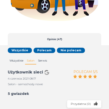
Opinie (47)
Wszystkie
Polecam
Nie polecam
Wszystkie
Salon
Serwis
POLECAM 5/5
Użytkownik sieci
4 czerwca 2021 08:17
Salon - samochody nowe
5 gwiazdek
Przydatna
(
0
)