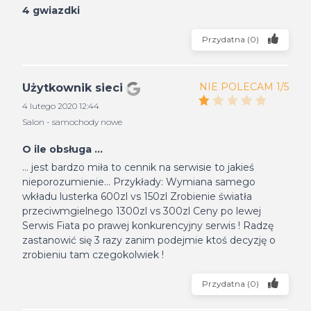
4 gwiazdki
Przydatna
(
0
)
NIE POLECAM 1/5
Użytkownik sieci
4 lutego 2020 12:44
Salon - samochody nowe
O ile obsługa ...
... jest bardzo miła to cennik na serwisie to jakieś
nieporozumienie... Przykłady: Wymiana samego
wkładu lusterka 600zl vs 150zl Zrobienie światła
przeciwmgielnego 1300zl vs 300zl Ceny po lewej
Serwis Fiata po prawej konkurencyjny serwis ! Radzę
zastanowić się 3 razy zanim podejmie ktoś decyzję o
zrobieniu tam czegokolwiek !
Przydatna
(
0
)