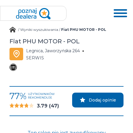
/
Wyniki wyszukiwania
/
Fiat PHU MOTOR - POL
Fiat PHU MOTOR - POL
Legnica, Jaworzyńska 264
SERWIS
77%
UŻYTKOWNIKÓW
REKOMENDUJE
Dodaj opinie
3.79
(47)
Ten salon nie jest zweryfikowany