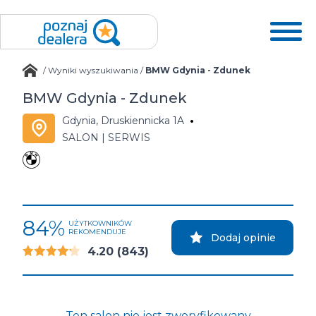
/
Wyniki wyszukiwania
/
BMW Gdynia - Zdunek
BMW Gdynia - Zdunek
Gdynia, Druskiennicka 1A
SALON | SERWIS
84%
UŻYTKOWNIKÓW
REKOMENDUJE
Dodaj opinie
4.20
(843)
Ten salon nie jest zweryfikowany