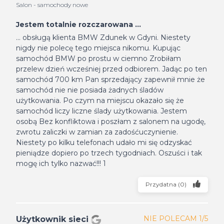
Salon - samochody nowe
Jestem totalnie rozczarowana ...
... obsługą klienta BMW Zdunek w Gdyni. Niestety
nigdy nie polecę tego miejsca nikomu. Kupując
samochód BMW po prostu w ciemno Zrobiłam
przelew dzień wcześniej przed odbiorem. Jadąc po ten
samochód 700 km Pan sprzedający zapewnił mnie że
samochód nie nie posiada żadnych śladów
użytkowania. Po czym na miejscu okazało się że
samochód liczy liczne ślady użytkowania. Jestem
osobą Bez konfliktowa i poszłam z salonem na ugodę,
zwrotu zaliczki w zamian za zadośćuczynienie.
Niestety po kilku telefonach udało mi się odzyskać
pieniądze dopiero po trzech tygodniach. Oszuści i tak
mogę ich tylko nazwać!!! 1
Przydatna
(
0
)
NIE POLECAM 1/5
Użytkownik sieci