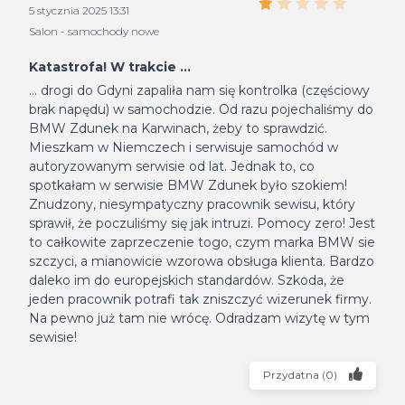
5 stycznia 2025 13:31
Salon - samochody nowe
Katastrofa! W trakcie ...
... drogi do Gdyni zapaliła nam się kontrolka (częściowy
brak napędu) w samochodzie. Od razu pojechaliśmy do
BMW Zdunek na Karwinach, żeby to sprawdzić.
Mieszkam w Niemczech i serwisuje samochód w
autoryzowanym serwisie od lat. Jednak to, co
spotkałam w serwisie BMW Zdunek było szokiem!
Znudzony, niesympatyczny pracownik sewisu, który
sprawił, że poczuliśmy się jak intruzi. Pomocy zero! Jest
to całkowite zaprzeczenie togo, czym marka BMW sie
szczyci, a mianowicie wzorowa obsługa klienta. Bardzo
daleko im do europejskich standardów. Szkoda, że
jeden pracownik potrafi tak zniszczyć wizerunek firmy.
Na pewno już tam nie wrócę. Odradzam wizytę w tym
sewisie!
Przydatna
(
0
)