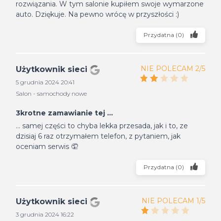
rozwiązania. W tym salonie kupiłem swoje wymarzone
auto. Dziękuje. Na pewno wrócę w przyszłości :)
Przydatna
(
0
)
NIE POLECAM 2/5
Użytkownik sieci
5 grudnia 2024 20:41
Salon - samochody nowe
3krotne zamawianie tej ...
... samej części to chyba lekka przesada, jak i to, ze
dzisiaj 6 raz otrzymałem telefon, z pytaniem, jak
oceniam serwis 🤦
Przydatna
(
0
)
NIE POLECAM 1/5
Użytkownik sieci
3 grudnia 2024 16:22