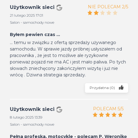
NIE POLECAM 2/5
Użytkownik sieci
21 lutego 2025 17:01
Salon - samochody nowe
Byłem pewien czas ...
... temu w związku z ofertą sprzedaży używanego
samochodu. W sprawie jazdy próbnej usłyszałem od
pracownika , że jest to możliwe ale ryzykowne
ponieważ pojazd nie ma AC i jest mało paliwa. Po tych
słowach zniechęcony zakończyłem wizytę i już nie
wrócę . Dziwna strategia sprzedaży.
Przydatna
(
0
)
POLECAM 5/5
Użytkownik sieci
8 lutego 2025 13:39
Salon - samochody nowe
Pełna profeska, motocykle - polecam P. Weronikę