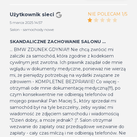
NIE POLECAM 1/5
Użytkownik sieci
5 marca 2025 14:57
Salon - samochody nowe
SKANDALICZNE ZACHOWANIE SALONU ...
... BMW ZDUNEK GDYNIA!!! Nie chcą zwrócić mi
zaliczki za samochód, która zgodnie z kodeksem
cywilnym jest zwrotna. Ich prawnik zażądał ode mnie
wglądu w dokumenty medyczne, ponieważ nie wierzą
mi, że pieniędzy potrzebuję na wydatki związane ze
zdrowiem - KOMPLETNE BEZPRAWIE! Co więcej -
otrzymali ode mnie dokumentację medyczną(!!!), po
czym konsekwentnie nie odbierają telefonów od
mojego prawnika! Pan Maciej S., który sprzedał mi
samochód był na tyle bezczelny, żeby wysłać mi
wiadomość ze zdjęciem samochodu i wiadomością
"Dzień dobry, a może jednak? :)". Salon otrzymał
wezwanie do zapłaty oraz przedsądowe wezwanie do
zapłaty - cały czas milczą i nie odbierają telefonów. Nie