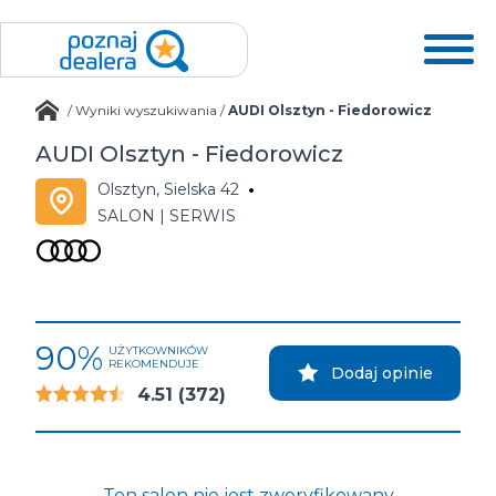
/
Wyniki wyszukiwania
/
AUDI Olsztyn - Fiedorowicz
AUDI Olsztyn - Fiedorowicz
Olsztyn, Sielska 42
SALON | SERWIS
90%
UŻYTKOWNIKÓW
REKOMENDUJE
Dodaj opinie
4.51
(372)
Ten salon nie jest zweryfikowany