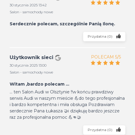
30 stycznia 2025 13:42
Salon - samochody nowe
Serdecznie polecam, szczególnie Panią Ilonę.
Przydatna
(
0
)
POLECAM 5/5
Użytkownik sieci
30 stycznia 2025 13:00
Salon - samochody nowe
Witam ,bardzo polecam ...
... ten Salon Audi w Olsztynie !!w końcu prawdziwy
serwis Audi w naszym mieście 💪do tego profesjonalna
i bardzo kompetentna i miła obsługa Pozdrawiam
serdecznie Pana Łukasza 🤝i dziękuję bardzo jeszcze
raz za profesjonalna pomoc 💪👊🤝
Przydatna
(
0
)