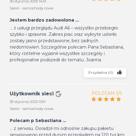
30 stycznia 2025 14:51
Salon - samochody nowe
Jestem bardzo zadowolona ...
... z usługi przeglądu Audi A6 – wszystko przebiegło
szybko i sprawnie. Zakres prac oraz wykryte usterki
zostały jasno przedstawione, bez żadnych
niedomówień. Szczególnie polecam Pana Sebastiana,
który rzetelnie wyjaśnił wszystkie szczegóły i
profesjonalnie podszedł do tematu. Joanna
Przydatna
(
0
)
POLECAM 5/5
Użytkownik sieci
30 stycznia 2025 13:51
Salon - samochody nowe
Polecam p Sebastiana ...
... z serwisu. Doradził mi odnośnie zakupu pakietu
serwisowego przed dużym przeglądem na 120 tyś km.