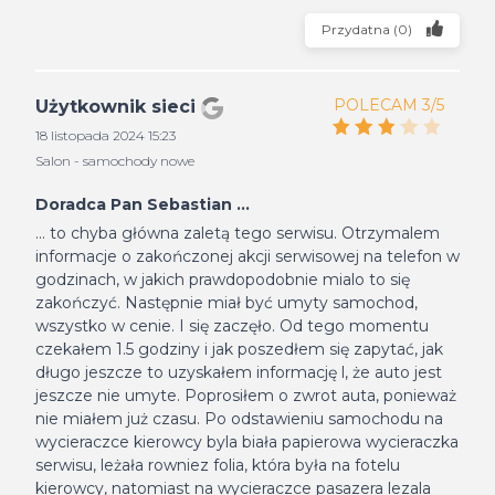
Przydatna
(
0
)
POLECAM 3/5
Użytkownik sieci
18 listopada 2024 15:23
Salon - samochody nowe
Doradca Pan Sebastian ...
... to chyba główna zaletą tego serwisu. Otrzymalem
informacje o zakończonej akcji serwisowej na telefon w
godzinach, w jakich prawdopodobnie mialo to się
zakończyć. Następnie miał być umyty samochod,
wszystko w cenie. I się zaczęło. Od tego momentu
czekałem 1.5 godziny i jak poszedłem się zapytać, jak
długo jeszcze to uzyskałem informację l, że auto jest
jeszcze nie umyte. Poprosiłem o zwrot auta, ponieważ
nie miałem już czasu. Po odstawieniu samochodu na
wycieraczce kierowcy byla biała papierowa wycieraczka
serwisu, leżała rowniez folia, która była na fotelu
kierowcy, natomiast na wycieraczce pasazera lezala